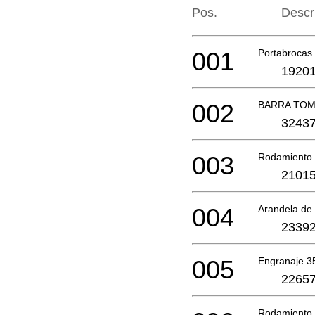
Pos.
Descr
001
Portabrocas 
19201
002
BARRA TO
32437
003
Rodamiento 
21015
004
Arandela de
23392
005
Engranaje 3
22657
Rodamiento 