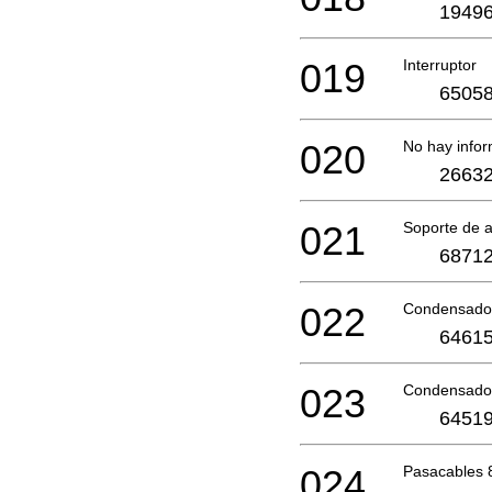
19496
019
Interruptor
65058
020
No hay infor
26632
021
Soporte de 
68712
022
Condensador
64615
023
Condensado
64519
024
Pasacables 