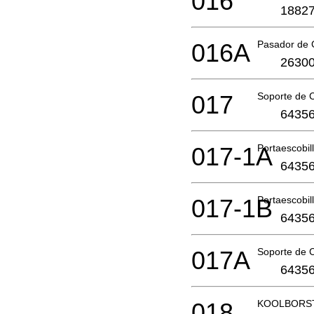
016
18827
016A
Pasador de
26300
017
Soporte de 
64356
017-1A
Portaescobi
64356
017-1B
Portaescobi
64356
017A
Soporte de 
64356
018
KOOLBORST