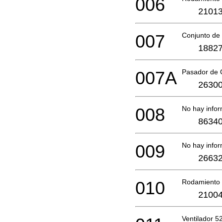
006
21013
007
Conjunto de 
18827
007A
Pasador de
26300
008
No hay infor
86340
009
No hay infor
26632
010
Rodamiento 
21004
Ventilador 5