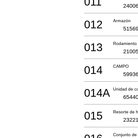
011
24006
012
Armazón
51569
013
Rodamiento 
21005
014
CAMPO
59936
014A
Unidad de c
65440
015
Resorte de h
23221
Conjunto de 