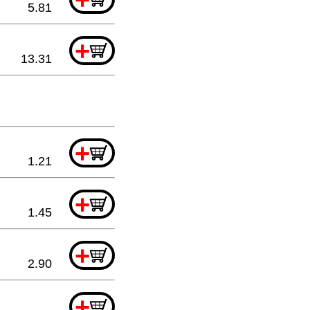
5.81
+
13.31
+
1.21
+
1.45
+
2.90
+