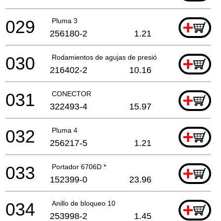
029
Pluma 3
+
256180-2
1.21
030
Rodamientos de agujas de presión 1224 8412Dwh *
+
216402-2
10.16
031
CONECTOR
+
322493-4
15.97
032
Pluma 4
+
256217-5
1.21
033
Portador 6706D *
+
152399-0
23.96
034
Anillo de bloqueo 10
+
253998-2
1.45