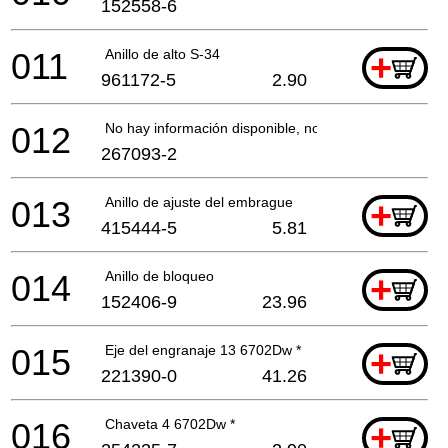
152558-6
011
Anillo de alto S-34
+
961172-5
2.90
012
No hay información disponible, no se puede pedir
267093-2
013
Anillo de ajuste del embrague
+
415444-5
5.81
014
Anillo de bloqueo
+
152406-9
23.96
015
Eje del engranaje 13 6702Dw *
+
221390-0
41.26
016
Chaveta 4 6702Dw *
+