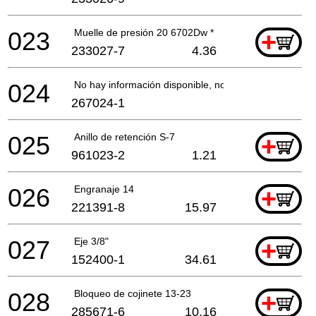
023
Muelle de presión 20 6702Dw *
+
233027-7
4.36
024
No hay información disponible, no se puede pedir
267024-1
025
Anillo de retención S-7
+
961023-2
1.21
026
Engranaje 14
+
221391-8
15.97
027
Eje 3/8"
+
152400-1
34.61
028
Bloqueo de cojinete 13-23
+
285671-6
10.16