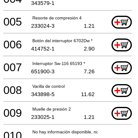
343579-1
005
Resorte de compresión 4
+
233024-3
1.21
006
Botón del interruptor 6702Dw *
+
414752-1
2.90
007
Interruptor Sw-116 65193 *
+
651900-3
7.26
008
Varilla de control
+
343898-5
11.62
009
Muelle de presión 2
+
233025-1
1.21
010
No hay información disponible, no se puede pedir