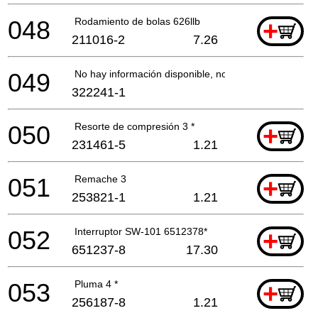
048
Rodamiento de bolas 626llb
+
211016-2
7.26
049
No hay información disponible, no se puede pedir
322241-1
050
Resorte de compresión 3 *
+
231461-5
1.21
051
Remache 3
+
253821-1
1.21
052
Interruptor SW-101 6512378*
+
651237-8
17.30
053
Pluma 4 *
+
256187-8
1.21