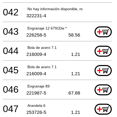
042
No hay información disponible, no se puede pedir
322231-4
043
Engranaje 12 6791Dw *
+
226258-5
58.56
044
Bola de acero 7.1
+
216009-4
1.21
045
Bola de acero 7.1
+
216009-4
1.21
046
Engranaje 89
+
221987-5
67.88
047
Arandela 6
+
253726-5
1.21