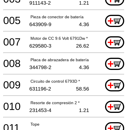
911143-2
1.21
005
Pieza de conector de batería
+
643909-9
4.36
007
Motor de CC 9.6 Volt 6791Dw *
+
629580-3
26.62
008
Placa de abrazadera de batería
+
344798-2
4.36
009
Circuito de control 6793D *
+
631196-2
58.56
010
Resorte de compresión 2 *
+
231453-4
1.21
011
Tope
+