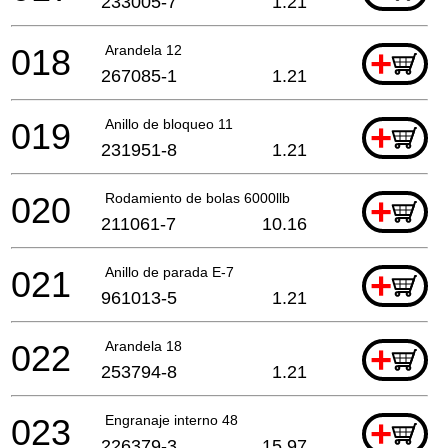
233005-7
1.21
018
Arandela 12
+
267085-1
1.21
019
Anillo de bloqueo 11
+
231951-8
1.21
020
Rodamiento de bolas 6000llb
+
211061-7
10.16
021
Anillo de parada E-7
+
961013-5
1.21
022
Arandela 18
+
253794-8
1.21
023
Engranaje interno 48
+
226379-3
15.97