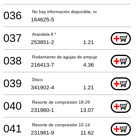
036
No hay información disponible, no se puede pedir
164625-5
037
Arandela 8 *
+
253851-2
1.21
038
Rodamiento de agujas de empuje 1023
+
216413-7
4.36
039
Disco
+
341902-4
1.21
040
Resorte de compresión 18-29
+
231980-1
13.07
041
Resorte de compresión 10-14
+
231981-9
11.62