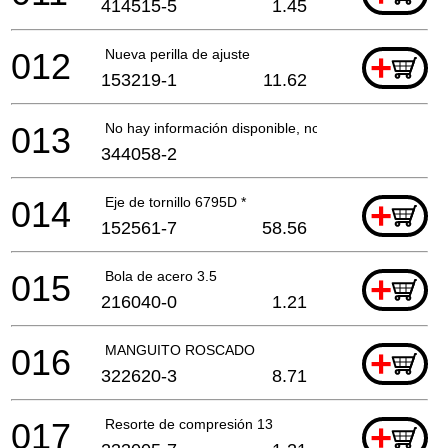
414515-5
1.45
012
Nueva perilla de ajuste
+
153219-1
11.62
013
No hay información disponible, no se puede pedir
344058-2
014
Eje de tornillo 6795D *
+
152561-7
58.56
015
Bola de acero 3.5
+
216040-0
1.21
016
MANGUITO ROSCADO
+
322620-3
8.71
017
Resorte de compresión 13
+