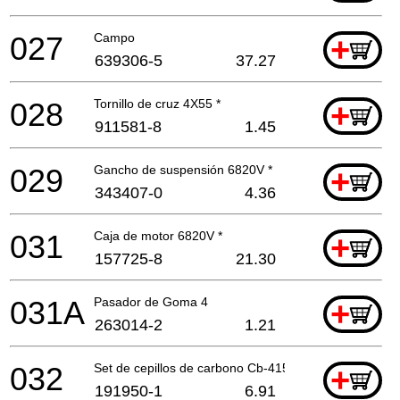
027
Campo
+
639306-5
37.27
028
Tornillo de cruz 4X55 *
+
911581-8
1.45
029
Gancho de suspensión 6820V *
+
343407-0
4.36
031
Caja de motor 6820V *
+
157725-8
21.30
031A
Pasador de Goma 4
+
263014-2
1.21
032
Set de cepillos de carbono Cb-415
+
191950-1
6.91