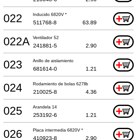
022
Inducido 6820V *
+
511768-8
63.89
022A
Ventilador 52
+
241881-5
2.90
023
Anillo de aislamiento
+
681614-0
1.21
024
Rodamiento de bolas 627llb
+
210025-8
4.36
025
Arandela 14
+
253192-6
1.21
026
Placa intermedia 6820V *
+
410923-8
2.90