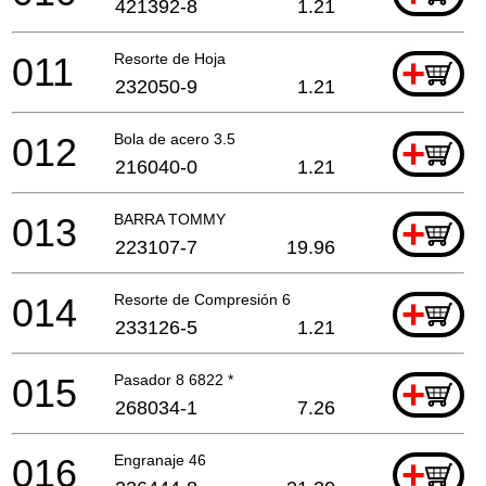
421392-8
1.21
011
Resorte de Hoja
+
232050-9
1.21
012
Bola de acero 3.5
+
216040-0
1.21
013
BARRA TOMMY
+
223107-7
19.96
014
Resorte de Compresión 6
+
233126-5
1.21
015
Pasador 8 6822 *
+
268034-1
7.26
016
Engranaje 46
+