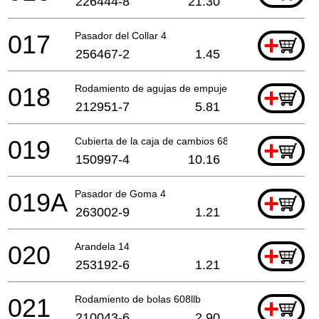
226444-8
21.30
017
Pasador del Collar 4
+
256467-2
1.45
018
Rodamiento de agujas de empuje 1023
+
212951-7
5.81
019
Cubierta de la caja de cambios 6822 *
+
150997-4
10.16
019A
Pasador de Goma 4
+
263002-9
1.21
020
Arandela 14
+
253192-6
1.21
021
Rodamiento de bolas 608llb
+
210043-6
2.90