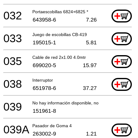
032
Portaescobillas 6824+6825 *
+
643958-6
7.26
033
Juego de escobillas CB-419
+
195015-1
5.81
035
Cable de red 2x1.00 4.0mtr
+
699020-5
15.97
038
Interruptor
+
651978-6
37.27
039
No hay información disponible, no se puede pedir
151961-8
039A
Pasador de Goma 4
+
263002-9
1.21