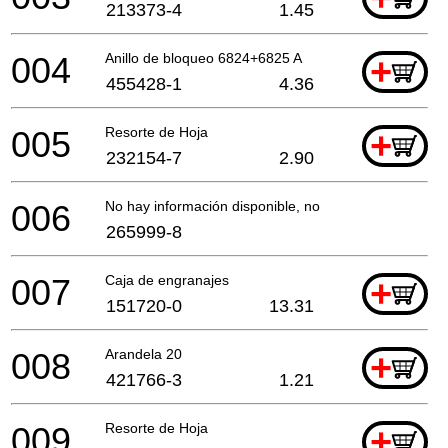
213373-4
1.45
004
Anillo de bloqueo 6824+6825 A
+
455428-1
4.36
005
Resorte de Hoja
+
232154-7
2.90
006
No hay información disponible, no se puede pedir
265999-8
007
Caja de engranajes
+
151720-0
13.31
008
Arandela 20
+
421766-3
1.21
009
Resorte de Hoja
+