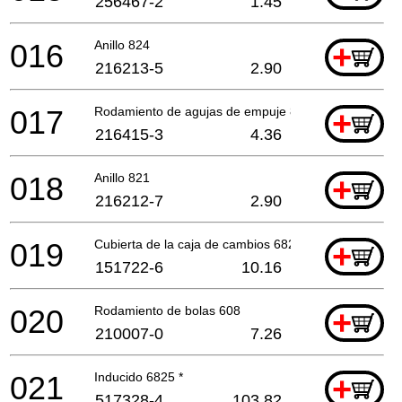
256467-2
1.45
016
Anillo 824
+
216213-5
2.90
017
Rodamiento de agujas de empuje 821
+
216415-3
4.36
018
Anillo 821
+
216212-7
2.90
019
Cubierta de la caja de cambios 6824+6825 *
+
151722-6
10.16
020
Rodamiento de bolas 608
+
210007-0
7.26
021
Inducido 6825 *
+
517328-4
103.82