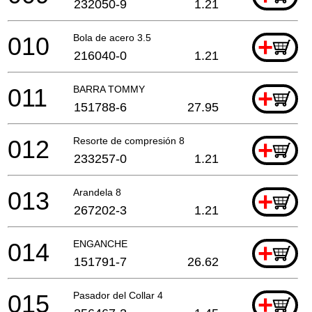
232050-9
1.21
010
Bola de acero 3.5
+
216040-0
1.21
011
BARRA TOMMY
+
151788-6
27.95
012
Resorte de compresión 8
+
233257-0
1.21
013
Arandela 8
+
267202-3
1.21
014
ENGANCHE
+
151791-7
26.62
015
Pasador del Collar 4
+