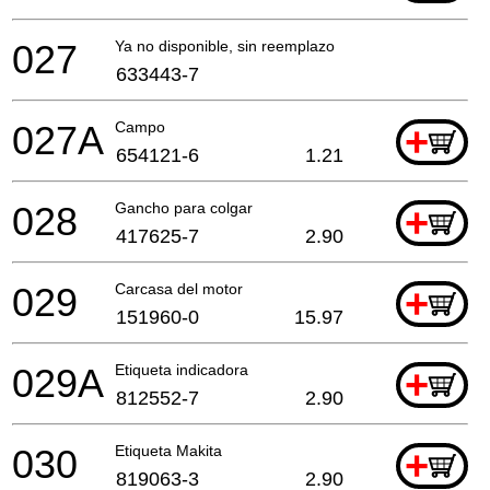
027
Ya no disponible, sin reemplazo
633443-7
027A
Campo
+
654121-6
1.21
028
Gancho para colgar
+
417625-7
2.90
029
Carcasa del motor
+
151960-0
15.97
029A
Etiqueta indicadora
+
812552-7
2.90
030
Etiqueta Makita
+
819063-3
2.90