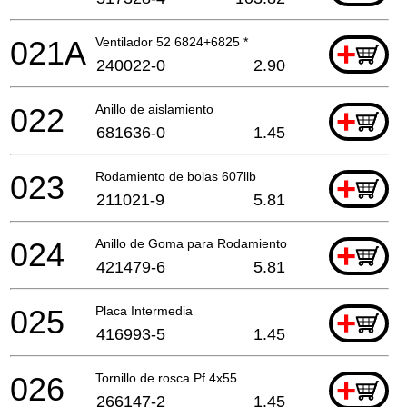
021A
Ventilador 52 6824+6825 *
+
240022-0
2.90
022
Anillo de aislamiento
+
681636-0
1.45
023
Rodamiento de bolas 607llb
+
211021-9
5.81
024
Anillo de Goma para Rodamiento
+
421479-6
5.81
025
Placa Intermedia
+
416993-5
1.45
026
Tornillo de rosca Pf 4x55
+
266147-2
1.45