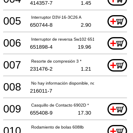
414357-7
1.45
005
Interruptor D3V-16-3C26 A
+
650744-8
2.90
006
Interruptor de reversa Sw102 651898 *
+
651898-4
19.96
007
Resorte de compresión 3 *
+
231476-2
1.21
008
No hay información disponible, no se puede pedir
216011-7
009
Casquillo de Contacto 6902D *
+
655408-9
17.30
010
Rodamiento de bolas 608llb
+