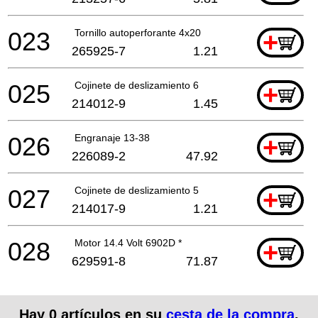
023
Tornillo autoperforante 4x20
+
265925-7
1.21
025
Cojinete de deslizamiento 6
+
214012-9
1.45
026
Engranaje 13-38
+
226089-2
47.92
027
Cojinete de deslizamiento 5
+
214017-9
1.21
028
Motor 14.4 Volt 6902D *
+
629591-8
71.87
Hay
0
artículos en su
cesta de la compra
.