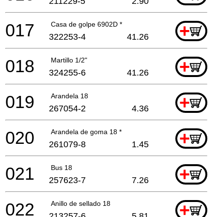
211229-5
2.90
017
Casa de golpe 6902D *
+
322253-4
41.26
018
Martillo 1/2"
+
324255-6
41.26
019
Arandela 18
+
267054-2
4.36
020
Arandela de goma 18 *
+
261079-8
1.45
021
Bus 18
+
257623-7
7.26
022
Anillo de sellado 18
+
213257-6
5.81