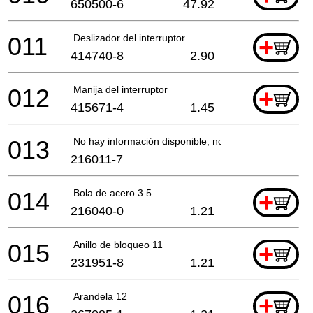
650500-6
47.92
011
Deslizador del interruptor
+
414740-8
2.90
012
Manija del interruptor
+
415671-4
1.45
013
No hay información disponible, no se puede pedir
216011-7
014
Bola de acero 3.5
+
216040-0
1.21
015
Anillo de bloqueo 11
+
231951-8
1.21
016
Arandela 12
+