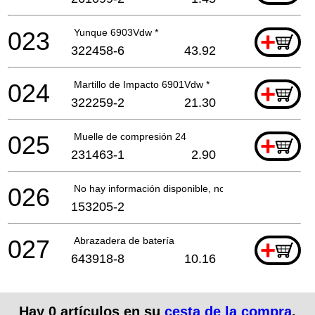
023
Yunque 6903Vdw *
+
322458-6
43.92
024
Martillo de Impacto 6901Vdw *
+
322259-2
21.30
025
Muelle de compresión 24
+
231463-1
2.90
026
No hay información disponible, no se puede pedir
153205-2
027
Abrazadera de batería
+
643918-8
10.16
Hay
0
artículos en su
cesta de la compra
.