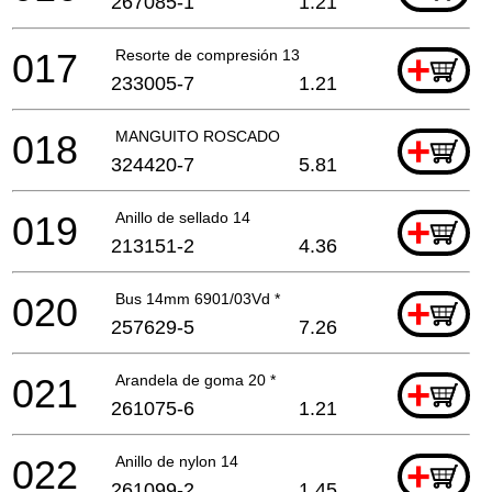
267085-1
1.21
017
Resorte de compresión 13
+
233005-7
1.21
018
MANGUITO ROSCADO
+
324420-7
5.81
019
Anillo de sellado 14
+
213151-2
4.36
020
Bus 14mm 6901/03Vd *
+
257629-5
7.26
021
Arandela de goma 20 *
+
261075-6
1.21
022
Anillo de nylon 14
+
261099-2
1.45