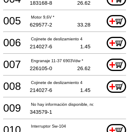
183168-8
26.62
005
Motor 9,6V *
+
629577-2
33.28
006
Cojinete de deslizamiento 4
+
214027-6
1.45
007
Engranaje 11-37 6903Vdw *
+
226105-0
26.62
008
Cojinete de deslizamiento 4
+
214027-6
1.45
009
No hay información disponible, no se puede pedir
343579-1
010
Interruptor Sw-104
+