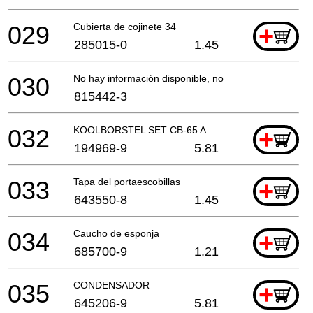
029
Cubierta de cojinete 34
+
285015-0
1.45
030
No hay información disponible, no se puede pedir
815442-3
032
KOOLBORSTEL SET CB-65 A
+
194969-9
5.81
033
Tapa del portaescobillas
+
643550-8
1.45
034
Caucho de esponja
+
685700-9
1.21
035
CONDENSADOR
+
645206-9
5.81