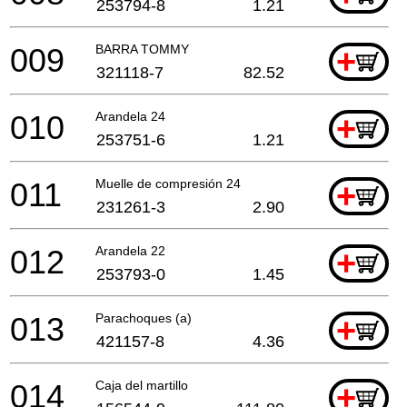
253794-8
1.21
009
BARRA TOMMY
+
321118-7
82.52
010
Arandela 24
+
253751-6
1.21
011
Muelle de compresión 24
+
231261-3
2.90
012
Arandela 22
+
253793-0
1.45
013
Parachoques (a)
+
421157-8
4.36
014
Caja del martillo
+