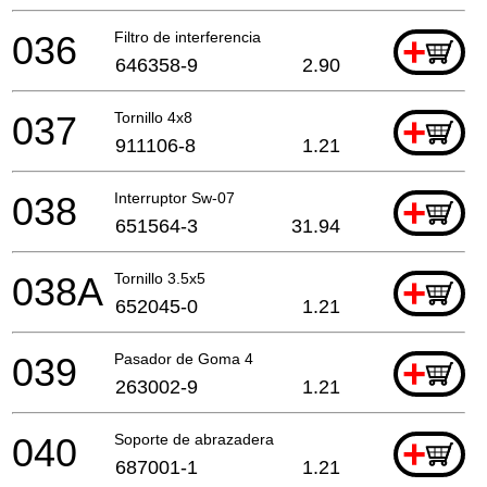
036
Filtro de interferencia
+
646358-9
2.90
037
Tornillo 4x8
+
911106-8
1.21
038
Interruptor Sw-07
+
651564-3
31.94
038A
Tornillo 3.5x5
+
652045-0
1.21
039
Pasador de Goma 4
+
263002-9
1.21
040
Soporte de abrazadera
+
687001-1
1.21