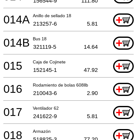
156544-9
111.80
014A
Anillo de sellado 18
+
213257-6
5.81
014B
Bus 18
+
321119-5
14.64
015
Caja de Cojinete
+
152145-1
47.92
016
Rodamiento de bolas 608llb
+
210043-6
2.90
017
Ventilador 62
+
241622-9
5.81
018
Armazón
+
518825-3
77.20