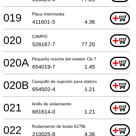
019
Placa Intermedia
+
411601-3
4.36
020
CAMPO
+
528167-7
77.20
020A
Pequeña resorte del estator Cb-7
+
654019-7
1.45
020B
Casquillo de sujeción para statorv. 2mm
+
654502-4
1.21
021
Anillo de aislamiento
+
681614-0
1.21
022
Rodamiento de bolas 627llb
+
210025-8
4.36