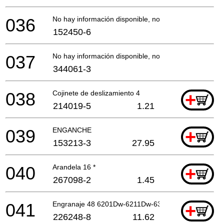
036
No hay información disponible, no se puede pedir
152450-6
037
No hay información disponible, no se puede pedir
344061-3
038
Cojinete de deslizamiento 4
+
214019-5
1.21
039
ENGANCHE
+
153213-3
27.95
040
Arandela 16 *
+
267098-2
1.45
041
Engranaje 48 6201Dw-6211Dw-631*
+
226248-8
11.62