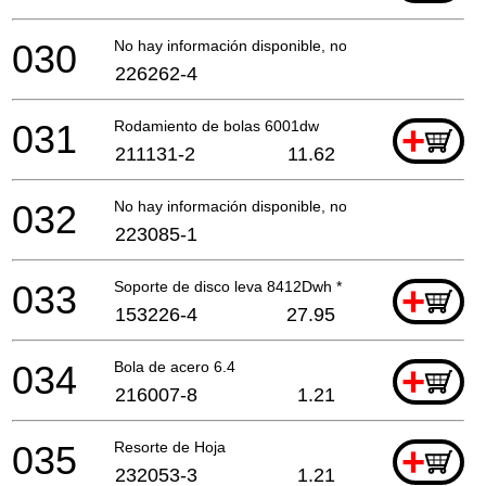
030
No hay información disponible, no se puede pedir
226262-4
031
Rodamiento de bolas 6001dw
+
211131-2
11.62
032
No hay información disponible, no se puede pedir
223085-1
033
Soporte de disco leva 8412Dwh *
+
153226-4
27.95
034
Bola de acero 6.4
+
216007-8
1.21
035
Resorte de Hoja
+
232053-3
1.21