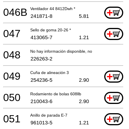
046B
Ventilador 44 8412Dwh *
+
241871-8
5.81
047
Sello de goma 20-26 *
+
413065-7
1.21
048
No hay información disponible, no se puede pedir
226263-2
049
Cuña de alineación 3
+
254236-5
2.90
050
Rodamiento de bolas 608llb
+
210043-6
2.90
051
Anillo de parada E-7
+
961013-5
1.21