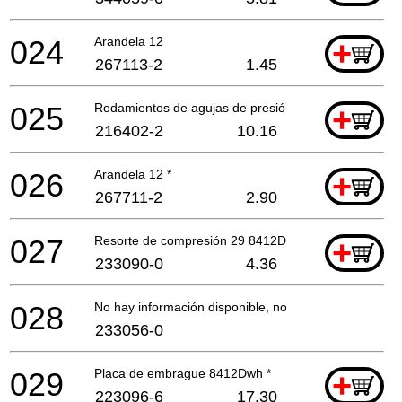
024
Arandela 12
+
267113-2
1.45
025
Rodamientos de agujas de presión 1224 8412Dwh *
+
216402-2
10.16
026
Arandela 12 *
+
267711-2
2.90
027
Resorte de compresión 29 8412Dwh *
+
233090-0
4.36
028
No hay información disponible, no se puede pedir
233056-0
029
Placa de embrague 8412Dwh *
+
223096-6
17.30