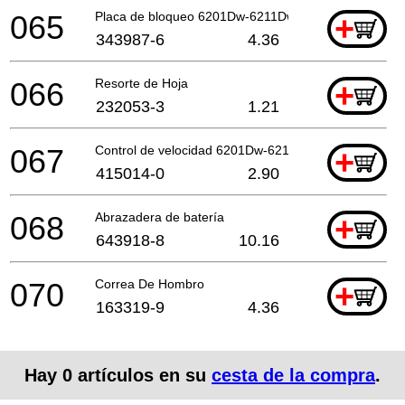
065
Placa de bloqueo 6201Dw-6211Dw-6*
+
343987-6
4.36
066
Resorte de Hoja
+
232053-3
1.21
067
Control de velocidad 6201Dw-6211Dw-6 *
+
415014-0
2.90
068
Abrazadera de batería
+
643918-8
10.16
070
Correa De Hombro
+
163319-9
4.36
Hay
0
artículos en su
cesta de la compra
.