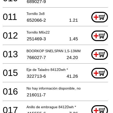
689027-9
011
Tornillo 3x8
+
652066-2
1.21
012
Tornillo M6x22
+
251469-3
1.45
013
BOORKOP SNELSPAN 1,5-13MM
+
766027-7
24.20
015
Eje de Taladro 8412Dwh *
+
322713-6
41.26
016
No hay información disponible, no se puede pedir
216011-7
017
Anillo de embrague 8412Dwh *
+