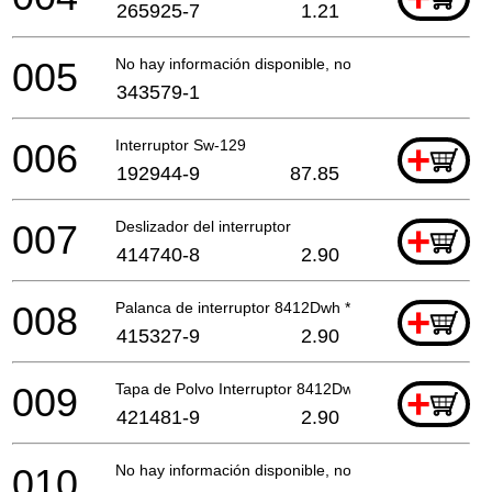
265925-7
1.21
005
No hay información disponible, no se puede pedir
343579-1
006
Interruptor Sw-129
+
192944-9
87.85
007
Deslizador del interruptor
+
414740-8
2.90
008
Palanca de interruptor 8412Dwh *
+
415327-9
2.90
009
Tapa de Polvo Interruptor 8412Dw *
+
421481-9
2.90
010
No hay información disponible, no se puede pedir