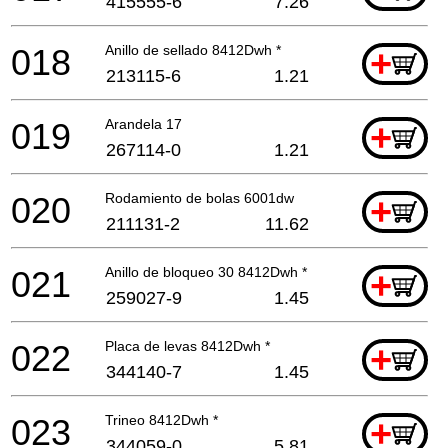
415555-6
7.26
018
Anillo de sellado 8412Dwh *
+
213115-6
1.21
019
Arandela 17
+
267114-0
1.21
020
Rodamiento de bolas 6001dw
+
211131-2
11.62
021
Anillo de bloqueo 30 8412Dwh *
+
259027-9
1.45
022
Placa de levas 8412Dwh *
+
344140-7
1.45
023
Trineo 8412Dwh *
+
344059-0
5.81