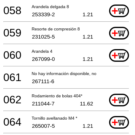
058
Arandela delgada 8
+
253339-2
1.21
059
Resorte de compresión 8
+
231025-5
1.21
060
Arandela 4
+
267099-0
1.21
061
No hay información disponible, no se puede pedir
267111-6
062
Rodamiento de bolas 404*
+
211044-7
11.62
064
Tornillo avellanado M4 *
+
265007-5
1.21