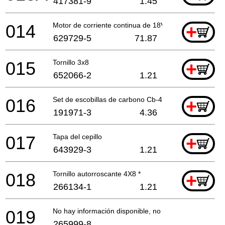
417381-9
1.45
014
Motor de corriente continua de 18V
+
629729-5
71.87
015
Tornillo 3x8
+
652066-2
1.21
016
Set de escobillas de carbono Cb-430
+
191971-3
4.36
017
Tapa del cepillo
+
643929-3
1.21
018
Tornillo autorroscante 4X8 *
+
266134-1
1.21
019
No hay información disponible, no se puede pedir
265999-8