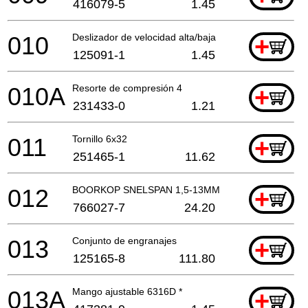
416079-5
1.45
010
Deslizador de velocidad alta/baja
+
125091-1
1.45
010A
Resorte de compresión 4
+
231433-0
1.21
011
Tornillo 6x32
+
251465-1
11.62
012
BOORKOP SNELSPAN 1,5-13MM
+
766027-7
24.20
013
Conjunto de engranajes
+
125165-8
111.80
013A
Mango ajustable 6316D *
+