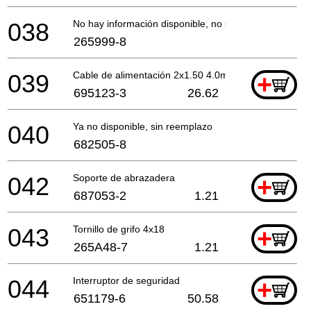
038
No hay información disponible, no se puede pedir
265999-8
039
Cable de alimentación 2x1.50 4.0mtr
+
695123-3
26.62
040
Ya no disponible, sin reemplazo
682505-8
042
Soporte de abrazadera
+
687053-2
1.21
043
Tornillo de grifo 4x18
+
265A48-7
1.21
044
Interruptor de seguridad
+
651179-6
50.58