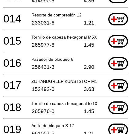
414990-5
4.36
014
Resorte de compresión 12
+
233031-6
1.21
015
Tornillo de cabeza hexagonal M5X20 *
+
265977-8
1.45
016
Pasador de bloqueo 6
+
256431-3
2.90
017
ZIJHANDGREEP KUNSTSTOF M12
+
152492-0
3.63
018
Tornillo de cabeza hexagonal 5x10
+
265976-0
1.45
019
Anillo de bloqueo S-17
+
961057-5
1.21