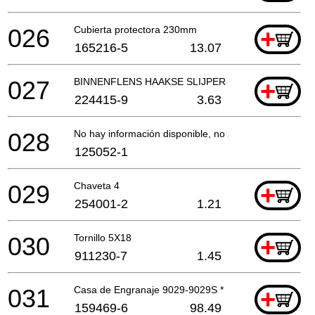
026
Cubierta protectora 230mm
+
165216-5
13.07
027
BINNENFLENS HAAKSE SLIJPER EN SLEUVENZAA
+
224415-9
3.63
028
No hay información disponible, no se puede pedir
125052-1
029
Chaveta 4
+
254001-2
1.21
030
Tornillo 5X18
+
911230-7
1.45
031
Casa de Engranaje 9029-9029S *
+
159469-6
98.49