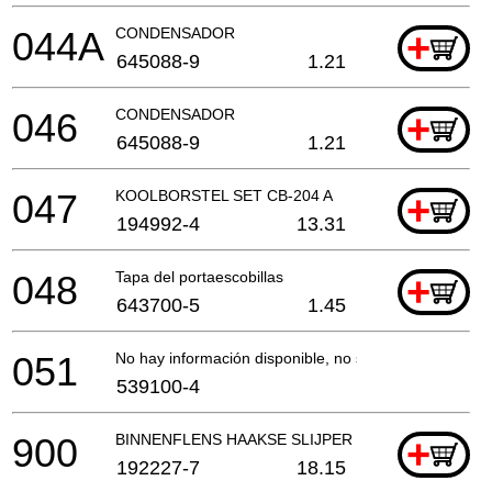
044A
CONDENSADOR
+
645088-9
1.21
046
CONDENSADOR
+
645088-9
1.21
047
KOOLBORSTEL SET CB-204 A
+
194992-4
13.31
048
Tapa del portaescobillas
+
643700-5
1.45
051
No hay información disponible, no se puede pedir
539100-4
900
BINNENFLENS HAAKSE SLIJPER "SUPER"
+
192227-7
18.15