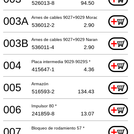
526013-8
94.50
003A
Arnes de cables 9027+9029 Morado *
+
536012-2
2.90
003B
Arnes de cables 9027+9029 Naranja *
+
536011-4
2.90
004
Placa intermedia 9029-9029S *
+
415647-1
4.36
005
Armazón
+
516593-2
134.43
006
Impulsor 80 *
+
241859-8
13.07
007
Bloqueo de rodamiento 57 *
+