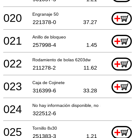
020
Engranaje 50
+
221378-0
37.27
021
Anillo de bloqueo
+
257998-4
1.45
022
Rodamiento de bolas 6203dw
+
211278-2
11.62
023
Caja de Cojinete
+
316399-6
33.28
024
No hay información disponible, no se puede pedir
322512-6
025
Tornillo 8x30
+
251383-3
1.21