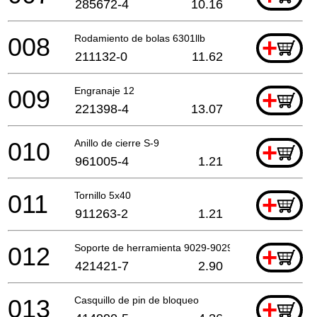
285672-4
10.16
008
Rodamiento de bolas 6301llb
+
211132-0
11.62
009
Engranaje 12
+
221398-4
13.07
010
Anillo de cierre S-9
+
961005-4
1.21
011
Tornillo 5x40
+
911263-2
1.21
012
Soporte de herramienta 9029-9029S *
+
421421-7
2.90
013
Casquillo de pin de bloqueo
+