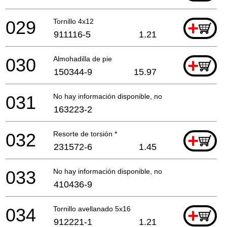
029
Tornillo 4x12
+
911116-5
1.21
030
Almohadilla de pie
+
150344-9
15.97
031
No hay información disponible, no se puede pedir
163223-2
032
Resorte de torsión *
+
231572-6
1.45
033
No hay información disponible, no se puede pedir
410436-9
034
Tornillo avellanado 5x16
+
912221-1
1.21