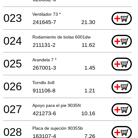
023
Ventilador 73 *
+
241645-7
21.30
024
Rodamiento de bolas 6001dw
+
211131-2
11.62
025
Arandela 7 *
+
267001-3
1.45
026
Tornillo 4x8
+
911106-8
1.21
027
Apoyo para el pie 9035N
+
421273-6
10.16
028
Placa de sujeción 9035Sb
+
163107-4
7.26