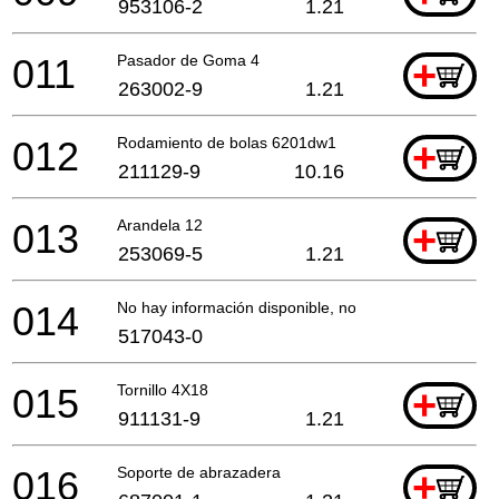
953106-2
1.21
011
Pasador de Goma 4
+
263002-9
1.21
012
Rodamiento de bolas 6201dw1
+
211129-9
10.16
013
Arandela 12
+
253069-5
1.21
014
No hay información disponible, no se puede pedir
517043-0
015
Tornillo 4X18
+
911131-9
1.21
016
Soporte de abrazadera
+