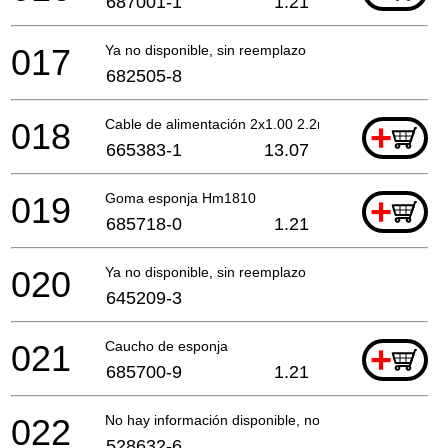
687001-1
1.21
017
Ya no disponible, sin reemplazo
682505-8
018
Cable de alimentación 2x1.00 2.2mtr
+
665383-1
13.07
019
Goma esponja Hm1810
+
685718-0
1.21
020
Ya no disponible, sin reemplazo
645209-3
021
Caucho de esponja
+
685700-9
1.21
022
No hay información disponible, no se puede pedir
528632-6