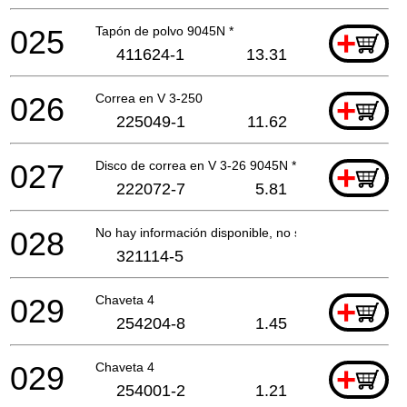
025
Tapón de polvo 9045N *
+
411624-1
13.31
026
Correa en V 3-250
+
225049-1
11.62
027
Disco de correa en V 3-26 9045N *
+
222072-7
5.81
028
No hay información disponible, no se puede pedir
321114-5
029
Chaveta 4
+
254204-8
1.45
029
Chaveta 4
+
254001-2
1.21