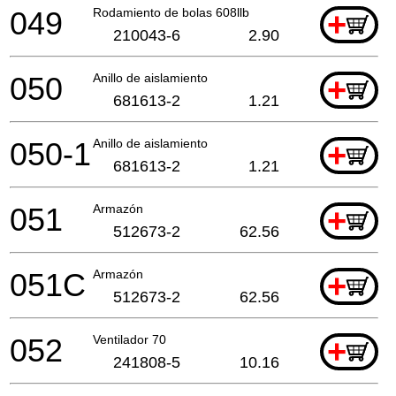
049
Rodamiento de bolas 608llb
+
210043-6
2.90
050
Anillo de aislamiento
+
681613-2
1.21
050-1
Anillo de aislamiento
+
681613-2
1.21
051
Armazón
+
512673-2
62.56
051C
Armazón
+
512673-2
62.56
052
Ventilador 70
+
241808-5
10.16