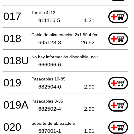
017
Tornillo 4x12
+
911116-5
1.21
018
Cable de alimentación 2x1.50 4.0mtr
+
695123-3
26.62
018U
No hay información disponible, no se puede pedir
666066-6
019
Pasacables 10-85
+
682504-0
2.90
019A
Pasacables 8-85
+
682502-4
2.90
020
Soporte de abrazadera
+
687001-1
1.21