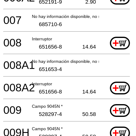
652191-9
2.90
007
No hay información disponible, no se puede pedir
685710-6
008
Interruptor
+
651656-8
14.64
008A1
No hay información disponible, no se puede pedir
651653-4
008A2
Interruptor
+
651656-8
14.64
009
Campo 9045N *
+
528297-4
50.58
009H
Campo 9045N *
+