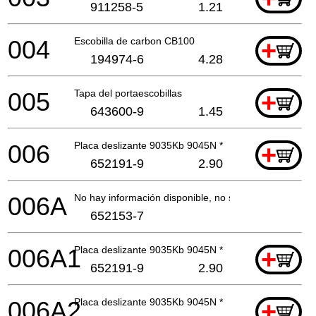
911258-5
1.21
004
Escobilla de carbon CB100
+
194974-6
4.28
005
Tapa del portaescobillas
+
643600-9
1.45
006
Placa deslizante 9035Kb 9045N *
+
652191-9
2.90
006A
No hay información disponible, no se puede pedir
652153-7
006A1
Placa deslizante 9035Kb 9045N *
+
652191-9
2.90
006A2
Placa deslizante 9035Kb 9045N *
+