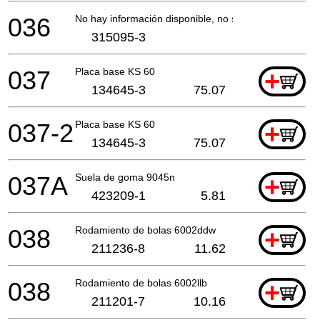
036
No hay información disponible, no se puede pedir
315095-3
037
Placa base KS 60
+
134645-3
75.07
037-2
Placa base KS 60
+
134645-3
75.07
037A
Suela de goma 9045n
+
423209-1
5.81
038
Rodamiento de bolas 6002ddw
+
211236-8
11.62
038
Rodamiento de bolas 6002llb
+
211201-7
10.16