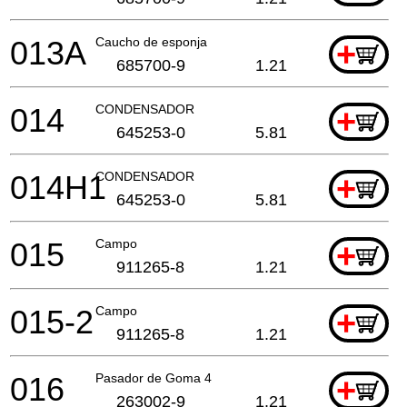
013A
Caucho de esponja
+
685700-9
1.21
014
CONDENSADOR
+
645253-0
5.81
014H1
CONDENSADOR
+
645253-0
5.81
015
Campo
+
911265-8
1.21
015-2
Campo
+
911265-8
1.21
016
Pasador de Goma 4
+
263002-9
1.21