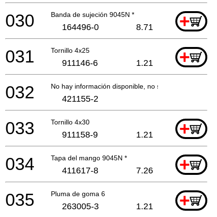
030
Banda de sujeción 9045N *
+
164496-0
8.71
031
Tornillo 4x25
+
911146-6
1.21
032
No hay información disponible, no se puede pedir
421155-2
033
Tornillo 4x30
+
911158-9
1.21
034
Tapa del mango 9045N *
+
411617-8
7.26
035
Pluma de goma 6
+
263005-3
1.21