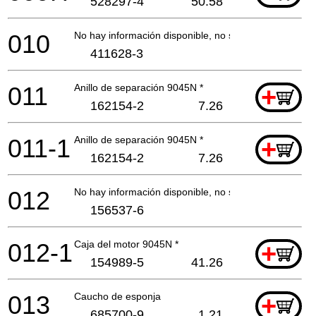
528297-4
50.58
010
No hay información disponible, no se puede pedir
411628-3
011
Anillo de separación 9045N *
+
162154-2
7.26
011-1
Anillo de separación 9045N *
+
162154-2
7.26
012
No hay información disponible, no se puede pedir
156537-6
012-1
Caja del motor 9045N *
+
154989-5
41.26
013
Caucho de esponja
+
685700-9
1.21