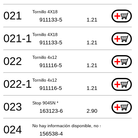
021
Tornillo 4X18
+
911133-5
1.21
021-1
Tornillo 4X18
+
911133-5
1.21
022
Tornillo 4x12
+
911116-5
1.21
022-1
Tornillo 4x12
+
911116-5
1.21
023
Stop 9045N *
+
163123-6
2.90
024
No hay información disponible, no se puede pedir
156538-4