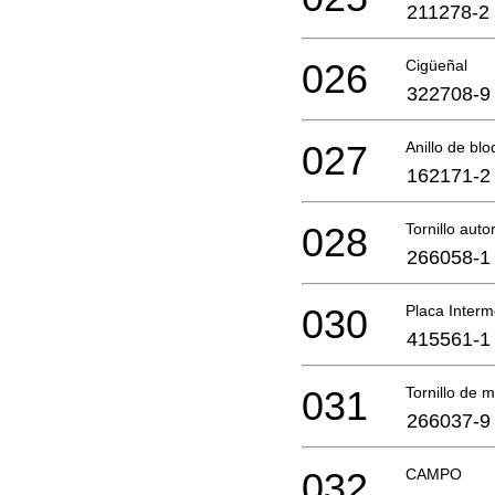
211278-2
026
Cigüeñal
322708-9
027
Anillo de blo
162171-2
028
Tornillo au
266058-1
030
Placa Interm
415561-1
031
Tornillo de
266037-9
032
CAMPO