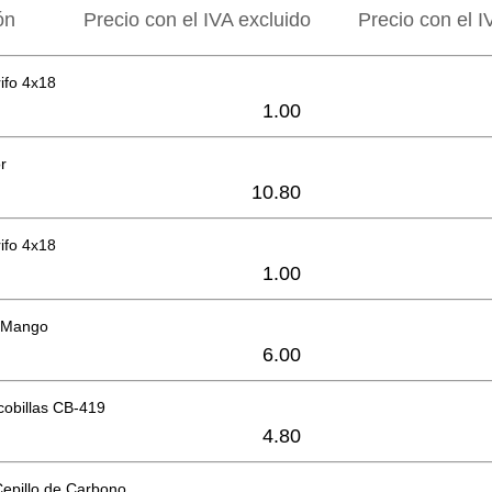
ón
Precio con el IVA excluido
Precio con el I
rifo 4x18
1.00
r
10.80
rifo 4x18
1.00
l Mango
6.00
cobillas CB-419
4.80
Cepillo de Carbono