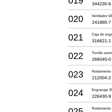
019
344230-6
020
Ventilador 6
241880-7
021
Caja de eng
316621-1
022
Tornillo aut
266045-0
023
Rodamiento 
212004-2
024
Engranaje 3
226430-9
025
Rodamiento 