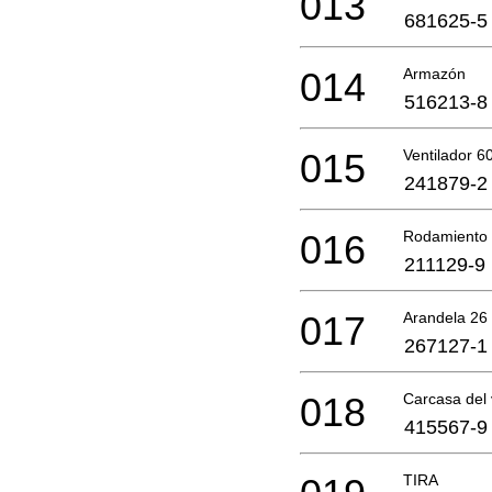
013
681625-5
014
Armazón
516213-8
015
Ventilador 6
241879-2
016
Rodamiento 
211129-9
017
Arandela 26
267127-1
018
Carcasa del 
415567-9
TIRA