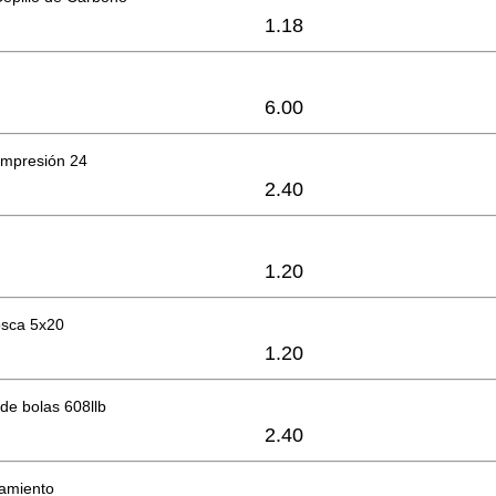
1.18
6.00
ompresión 24
2.40
1.20
rosca 5x20
1.20
de bolas 608llb
2.40
lamiento