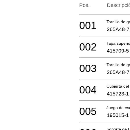
Pos.
Descripci
001
Tornillo de g
265A48-7
002
Tapa superio
415709-5
003
Tornillo de g
265A48-7
004
Cubierta de
415723-1
005
Juego de es
195015-1
Soporte de 