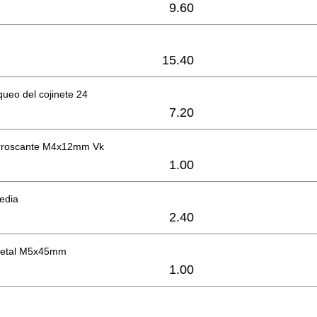
9.60
15.40
queo del cojinete 24
7.20
torroscante M4x12mm Vk
1.00
edia
2.40
 metal M5x45mm
1.00