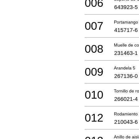
006
643923-5
007
Portamango
415717-6
008
Muelle de c
231463-1
009
Arandela 5
267136-0
010
Tornillo de 
266021-4
012
Rodamiento 
210043-6
Anillo de ais