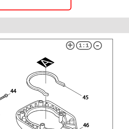
+
-
1:1