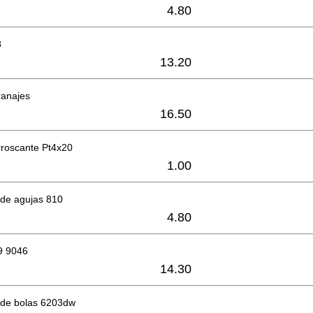
4.80
8
13.20
ranajes
16.50
orroscante Pt4x20
1.00
de agujas 810
4.80
9 9046
14.30
de bolas 6203dw