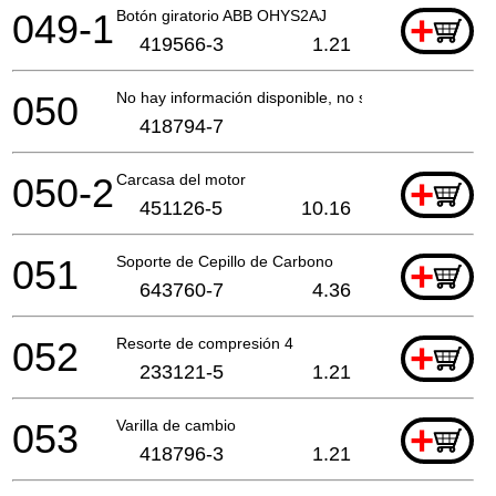
049-1
Botón giratorio ABB OHYS2AJ
+
419566-3
1.21
050
No hay información disponible, no se puede pedir
418794-7
050-2
Carcasa del motor
+
451126-5
10.16
051
Soporte de Cepillo de Carbono
+
643760-7
4.36
052
Resorte de compresión 4
+
233121-5
1.21
053
Varilla de cambio
+
418796-3
1.21