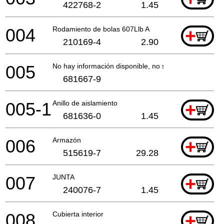
422768-2
1.45
004
Rodamiento de bolas 607Llb A
+
210169-4
2.90
005
No hay información disponible, no se puede pedir
681667-9
005-1
Anillo de aislamiento
+
681636-0
1.45
006
Armazón
+
515619-7
29.28
007
JUNTA
+
240076-7
1.45
008
Cubierta interior
+