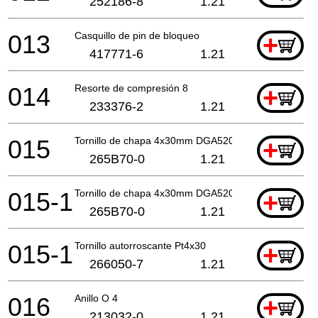
252186-8
1.21
013
Casquillo de pin de bloqueo
+
417771-6
1.21
014
Resorte de compresión 8
+
233376-2
1.21
015
Tornillo de chapa 4x30mm DGA520
+
265B70-0
1.21
015-1
Tornillo de chapa 4x30mm DGA520
+
265B70-0
1.21
015-1
Tornillo autorroscante Pt4x30
+
266050-7
1.21
016
Anillo O 4
+
213032-0
1.21