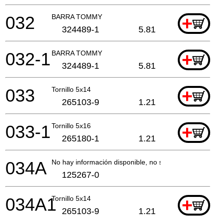
032
BARRA TOMMY
+
324489-1
5.81
032-1
BARRA TOMMY
+
324489-1
5.81
033
Tornillo 5x14
+
265103-9
1.21
033-1
Tornillo 5x16
+
265180-1
1.21
034A
No hay información disponible, no se puede pedir
125267-0
034A1
Tornillo 5x14
+
265103-9
1.21