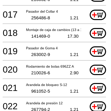
017
Pasador del Collar 4
+
256486-8
1.21
018
Montaje de caja de cambios (13 a 19)
+
141469-0
17.30
019
Pasador de Goma 4
+
263002-9
1.21
020
Rodamiento de bolas 696ZZ A
+
210026-6
2.90
021
Arandela de bloqueo S-12
+
961052-5
1.21
022
Arandela de presión 12
+
267794-2
1.21