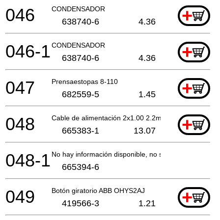
046
CONDENSADOR
+
638740-6
4.36
046-1
CONDENSADOR
+
638740-6
4.36
047
Prensaestopas 8-110
+
682559-5
1.45
048
Cable de alimentación 2x1.00 2.2mtr
+
665383-1
13.07
048-1
No hay información disponible, no se puede pedir
665394-6
049
Botón giratorio ABB OHYS2AJ
+
419566-3
1.21