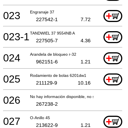
023
Engranaje 37
+
227542-1
7.72
023-1
TANDWIEL 37 9554NB A
+
227505-7
4.36
024
Arandela de bloqueo r-32
+
962151-6
1.21
025
Rodamiento de bolas 6201dw1
+
211129-9
10.16
026
No hay información disponible, no se puede pedir
267238-2
027
O-Anillo 45
+
213622-9
1.21