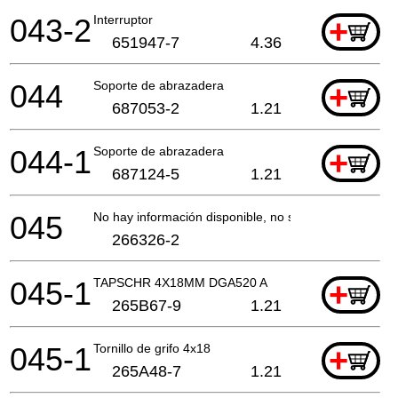
043-2
Interruptor
+
651947-7
4.36
044
Soporte de abrazadera
+
687053-2
1.21
044-1
Soporte de abrazadera
+
687124-5
1.21
045
No hay información disponible, no se puede pedir
266326-2
045-1
TAPSCHR 4X18MM DGA520 A
+
265B67-9
1.21
045-1
Tornillo de grifo 4x18
+
265A48-7
1.21