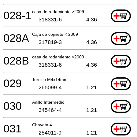
028-1
casa de rodamiento >2009
+
318331-6
4.36
028A
Caja de cojinete < 2009
+
317819-3
4.36
028B
casa de rodamiento >2009
+
318331-6
4.36
029
Tornillo M4x14mm
+
265099-4
1.21
030
Anillo Intermedio
+
345464-4
1.21
031
Chaveta 4
+
254011-9
1.21