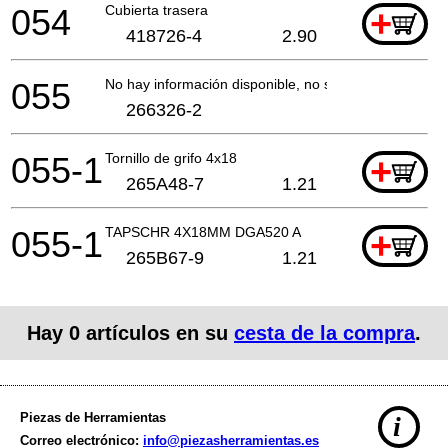
054
Cubierta trasera
+
418726-4
2.90
055
No hay información disponible, no se puede pedir
266326-2
055-1
Tornillo de grifo 4x18
+
265A48-7
1.21
055-1
TAPSCHR 4X18MM DGA520 A
+
265B67-9
1.21
Hay
0
artículos en su
cesta de la compra
.
Piezas de Herramientas
i
Correo electrónico:
info@piezasherramientas.es