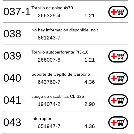
037-1
Tornillo de golpe 4x70
+
266325-4
1.21
038
No hay información disponible, no se puede pedir
861243-7
039
Tornillo autoperforante Pt3x10
+
266007-8
1.21
040
Soporte de Cepillo de Carbono
+
643760-7
4.36
041
Juego de escobillas Cb-325
+
194074-2
2.90
043
Interruptor
+
651947-7
4.36