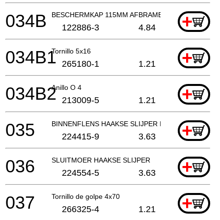
034B
BESCHERMKAP 115MM AFBRAMEN EN SCHUREN
+
122886-3
4.84
034B1
Tornillo 5x16
+
265180-1
1.21
034B2
Anillo O 4
+
213009-5
1.21
035
BINNENFLENS HAAKSE SLIJPER EN SLEUVENZAA
+
224415-9
3.63
036
SLUITMOER HAAKSE SLIJPER
+
224554-5
3.63
037
Tornillo de golpe 4x70
+
266325-4
1.21