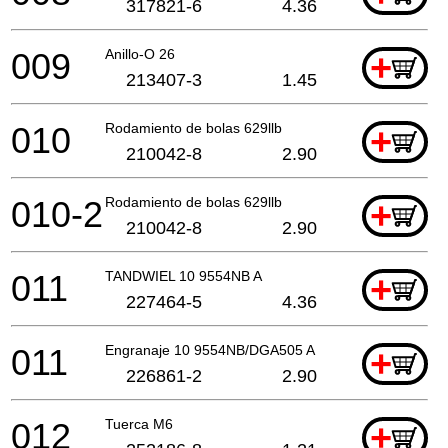
317821-6
4.36
009
Anillo-O 26
+
213407-3
1.45
010
Rodamiento de bolas 629llb
+
210042-8
2.90
010-2
Rodamiento de bolas 629llb
+
210042-8
2.90
011
TANDWIEL 10 9554NB A
+
227464-5
4.36
011
Engranaje 10 9554NB/DGA505 A
+
226861-2
2.90
012
Tuerca M6
+