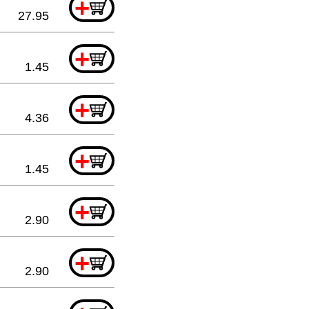
+
27.95
+
1.45
+
4.36
+
1.45
+
2.90
+
2.90