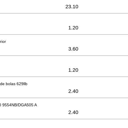
23.10
1.20
rior
3.60
1.20
de bolas 629llb
2.40
10 9554NB/DGA505 A
2.40