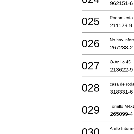
962151-6
025
Rodamiento 
211129-9
026
No hay infor
267238-2
027
O-Anillo 45
213622-9
028
casa de rod
318331-6
029
Tornillo M4
265099-4
030
Anillo Inter