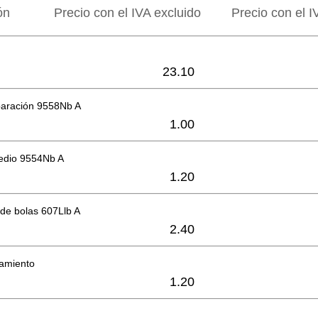
ón
Precio con el IVA excluido
Precio con el I
23.10
paración 9558Nb A
1.00
medio 9554Nb A
1.20
de bolas 607Llb A
2.40
lamiento
1.20