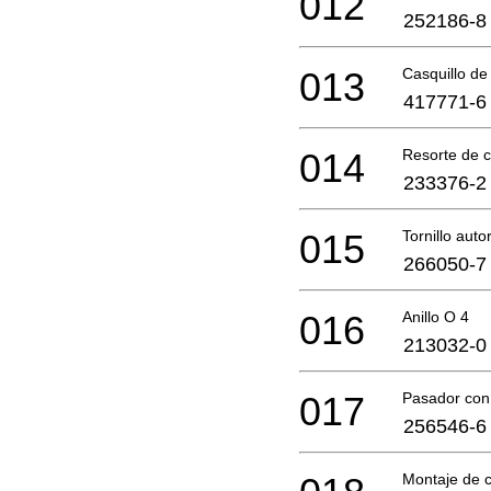
012
252186-8
013
Casquillo de
417771-6
014
Resorte de 
233376-2
015
Tornillo aut
266050-7
016
Anillo O 4
213032-0
017
Pasador con
256546-6
Montaje de c