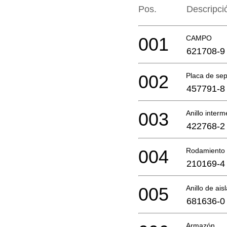
Pos.
Descripci
001
CAMPO
621708-9
002
Placa de se
457791-8
003
Anillo inter
422768-2
004
Rodamiento 
210169-4
005
Anillo de ais
681636-0
Armazón