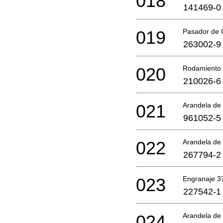
018
141469-0
019
Pasador de
263002-9
020
Rodamiento 
210026-6
021
Arandela de
961052-5
022
Arandela de 
267794-2
023
Engranaje 3
227542-1
024
Arandela de 