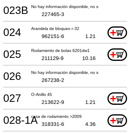
023B
No hay información disponible, no se puede pedir
227465-3
024
Arandela de bloqueo r-32
+
962151-6
1.21
025
Rodamiento de bolas 6201dw1
+
211129-9
10.16
026
No hay información disponible, no se puede pedir
267238-2
027
O-Anillo 45
+
213622-9
1.21
028-1A
casa de rodamiento >2009
+
318331-6
4.36