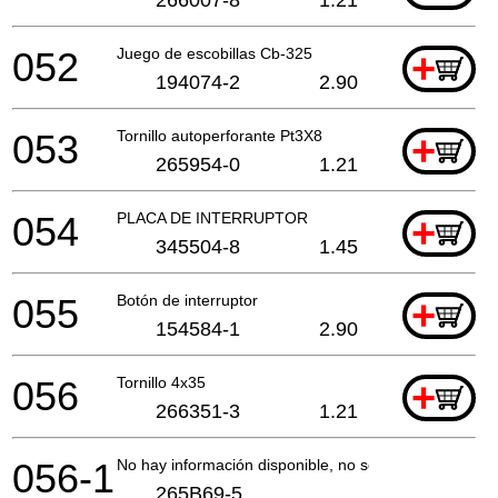
052
Juego de escobillas Cb-325
+
194074-2
2.90
053
Tornillo autoperforante Pt3X8
+
265954-0
1.21
054
PLACA DE INTERRUPTOR
+
345504-8
1.45
055
Botón de interruptor
+
154584-1
2.90
056
Tornillo 4x35
+
266351-3
1.21
056-1
No hay información disponible, no se puede pedir
265B69-5