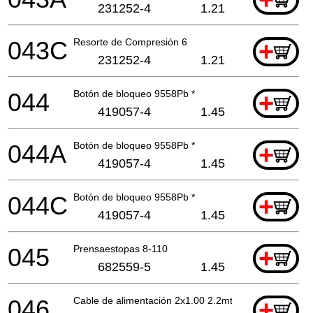
+
231252-4
1.21
043C
Resorte de Compresión 6
+
231252-4
1.21
044
Botón de bloqueo 9558Pb *
+
419057-4
1.45
044A
Botón de bloqueo 9558Pb *
+
419057-4
1.45
044C
Botón de bloqueo 9558Pb *
+
419057-4
1.45
045
Prensaestopas 8-110
+
682559-5
1.45
046
Cable de alimentación 2x1.00 2.2mtr
+