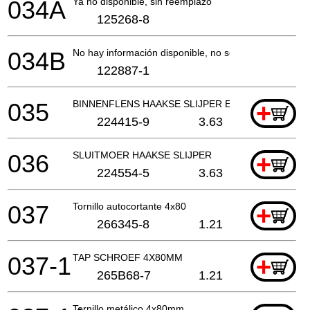
034A
Ya no disponible, sin reemplazo
125268-8
034B
No hay información disponible, no se puede pedir
122887-1
035
BINNENFLENS HAAKSE SLIJPER EN SLEUVENZAA
+
224415-9
3.63
036
SLUITMOER HAAKSE SLIJPER
+
224554-5
3.63
037
Tornillo autocortante 4x80
+
266345-8
1.21
037-1
TAP SCHROEF 4X80MM
+
265B68-7
1.21
Tornillo metálico 4x80mm