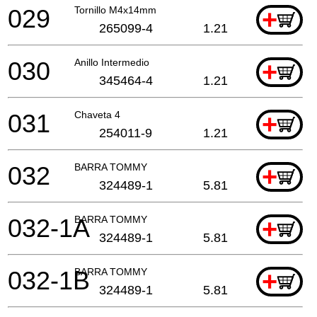
029
Tornillo M4x14mm
+
265099-4
1.21
030
Anillo Intermedio
+
345464-4
1.21
031
Chaveta 4
+
254011-9
1.21
032
BARRA TOMMY
+
324489-1
5.81
032-1A
BARRA TOMMY
+
324489-1
5.81
032-1B
BARRA TOMMY
+
324489-1
5.81