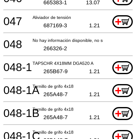
665383-1
13.07
047
Aliviador de tensión
+
687169-3
1.21
048
No hay información disponible, no se puede pedir
266326-2
048-1
TAPSCHR 4X18MM DGA520 A
+
265B67-9
1.21
048-1A
Tornillo de grifo 4x18
+
265A48-7
1.21
048-1B
Tornillo de grifo 4x18
+
265A48-7
1.21
048-1C
Tornillo de grifo 4x18
+