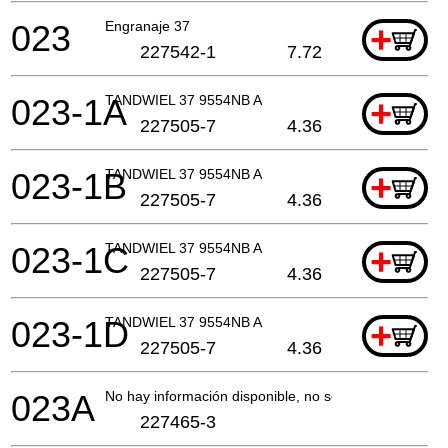
023
Engranaje 37
+
227542-1
7.72
023-1A
TANDWIEL 37 9554NB A
+
227505-7
4.36
023-1B
TANDWIEL 37 9554NB A
+
227505-7
4.36
023-1C
TANDWIEL 37 9554NB A
+
227505-7
4.36
023-1D
TANDWIEL 37 9554NB A
+
227505-7
4.36
023A
No hay información disponible, no se puede pedir
227465-3