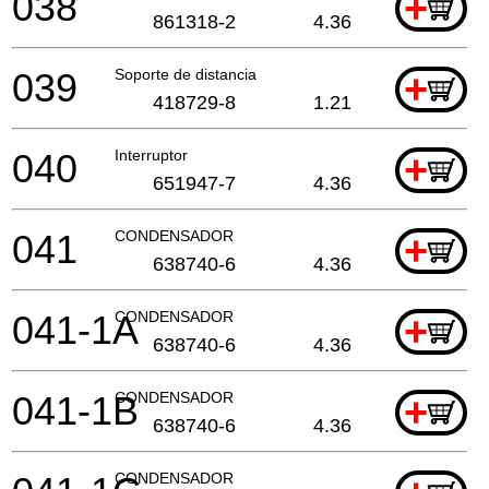
038
+
861318-2
4.36
039
Soporte de distancia
+
418729-8
1.21
040
Interruptor
+
651947-7
4.36
041
CONDENSADOR
+
638740-6
4.36
041-1A
CONDENSADOR
+
638740-6
4.36
041-1B
CONDENSADOR
+
638740-6
4.36
CONDENSADOR