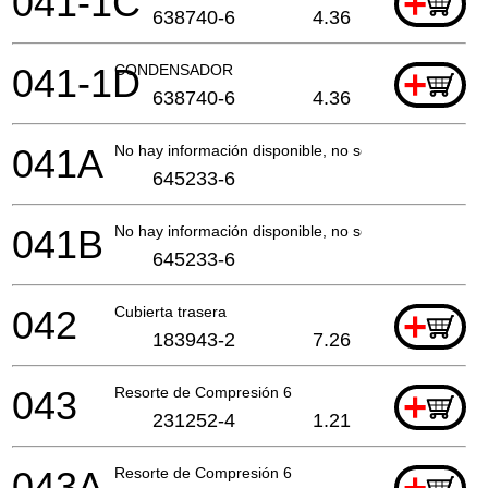
041-1C
+
638740-6
4.36
041-1D
CONDENSADOR
+
638740-6
4.36
041A
No hay información disponible, no se puede pedir
645233-6
041B
No hay información disponible, no se puede pedir
645233-6
042
Cubierta trasera
+
183943-2
7.26
043
Resorte de Compresión 6
+
231252-4
1.21
043A
Resorte de Compresión 6