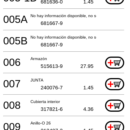
681636-0
1.45
005A
No hay información disponible, no se puede pedir
681667-9
005B
No hay información disponible, no se puede pedir
681667-9
006
Armazón
+
515613-9
27.95
007
JUNTA
+
240076-7
1.45
008
Cubierta interior
+
317821-6
4.36
009
Anillo-O 26
+