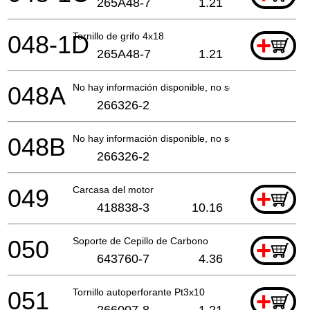
265A48-7
1.21
048-1D
Tornillo de grifo 4x18
+
265A48-7
1.21
048A
No hay información disponible, no se puede pedir
266326-2
048B
No hay información disponible, no se puede pedir
266326-2
049
Carcasa del motor
+
418838-3
10.16
050
Soporte de Cepillo de Carbono
+
643760-7
4.36
051
Tornillo autoperforante Pt3x10
+
266007-8
1.21