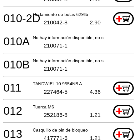
010-2D
Rodamiento de bolas 629llb
+
210042-8
2.90
010A
No hay información disponible, no se puede pedir
210071-1
010B
No hay información disponible, no se puede pedir
210071-1
011
TANDWIEL 10 9554NB A
+
227464-5
4.36
012
Tuerca M6
+
252186-8
1.21
013
Casquillo de pin de bloqueo
+
417771-6
1.21