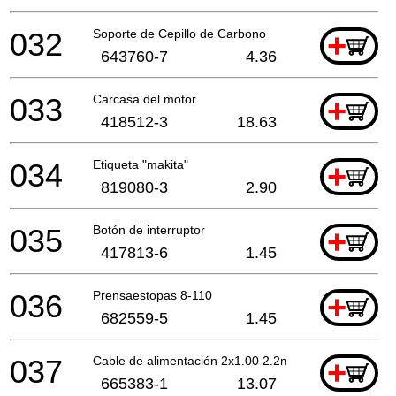
032
Soporte de Cepillo de Carbono
+
643760-7
4.36
033
Carcasa del motor
+
418512-3
18.63
034
Etiqueta "makita"
+
819080-3
2.90
035
Botón de interruptor
+
417813-6
1.45
036
Prensaestopas 8-110
+
682559-5
1.45
037
Cable de alimentación 2x1.00 2.2mtr
+
665383-1
13.07