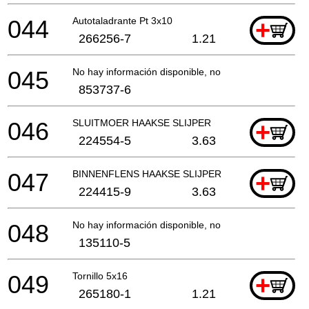
044
Autotaladrante Pt 3x10
+
266256-7
1.21
045
No hay información disponible, no se puede pedir
853737-6
046
SLUITMOER HAAKSE SLIJPER
+
224554-5
3.63
047
BINNENFLENS HAAKSE SLIJPER EN SLEUVENZAA
+
224415-9
3.63
048
No hay información disponible, no se puede pedir
135110-5
049
Tornillo 5x16
+
265180-1
1.21