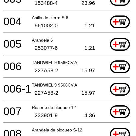
153488-4
23.96
004
Anillo de cierre S-6
+
961002-0
1.21
005
Arandela 6
+
253077-6
1.21
006
TANDWIEL 9 9566CV A
+
227A58-2
15.97
006-1
TANDWIEL 9 9566CV A
+
227A58-2
15.97
007
Resorte de bloqueo 12
+
233901-9
4.36
008
Arandela de bloqueo S-12
+