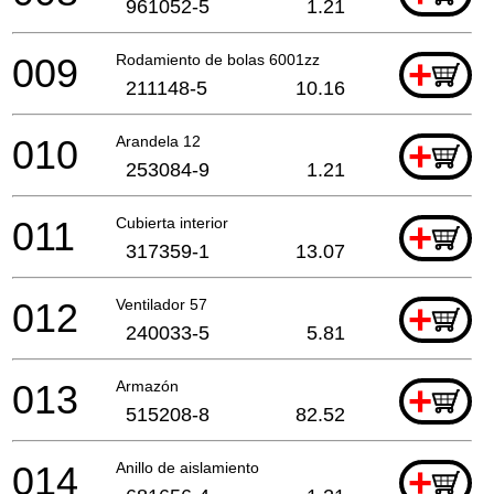
961052-5
1.21
009
Rodamiento de bolas 6001zz
+
211148-5
10.16
010
Arandela 12
+
253084-9
1.21
011
Cubierta interior
+
317359-1
13.07
012
Ventilador 57
+
240033-5
5.81
013
Armazón
+
515208-8
82.52
014
Anillo de aislamiento
+