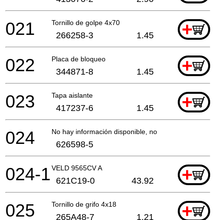
021
Tornillo de golpe 4x70
+
266258-3
1.45
022
Placa de bloqueo
+
344871-8
1.45
023
Tapa aislante
+
417237-6
1.45
024
No hay información disponible, no se puede pedir
626598-5
024-1
VELD 9565CV A
+
621C19-0
43.92
025
Tornillo de grifo 4x18
+
265A48-7
1.21