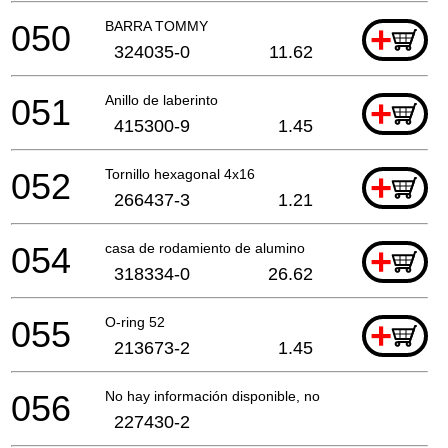
050
BARRA TOMMY
+
324035-0
11.62
051
Anillo de laberinto
+
415300-9
1.45
052
Tornillo hexagonal 4x16
+
266437-3
1.21
054
casa de rodamiento de alumino
+
318334-0
26.62
055
O-ring 52
+
213673-2
1.45
056
No hay información disponible, no se puede pedir
227430-2