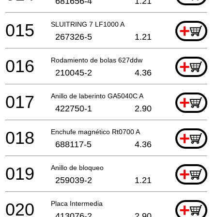
681656-4
1.21
015
SLUITRING 7 LF1000 A
+
267326-5
1.21
016
Rodamiento de bolas 627ddw
+
210045-2
4.36
017
Anillo de laberinto GA5040C A
+
422750-1
2.90
018
Enchufe magnético Rt0700 A
+
688117-5
4.36
019
Anillo de bloqueo
+
259039-2
1.21
020
Placa Intermedia
+
413076-2
2.90