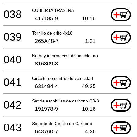
038
CUBIERTA TRASERA
+
417185-9
10.16
039
Tornillo de grifo 4x18
+
265A48-7
1.21
040
No hay información disponible, no se puede pedir
816809-8
041
Circuito de control de velocidad
+
631494-4
49.25
042
Set de escobillas de carbono CB-318
+
191978-9
10.16
043
Soporte de Cepillo de Carbono
+
643760-7
4.36