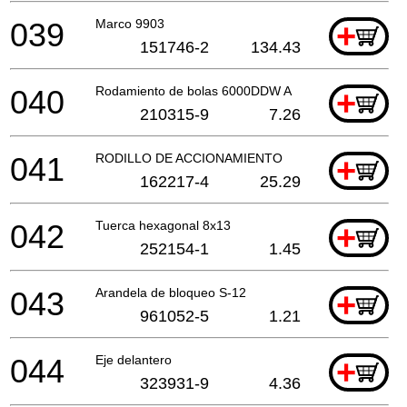
039
Marco 9903
+
151746-2
134.43
040
Rodamiento de bolas 6000DDW A
+
210315-9
7.26
041
RODILLO DE ACCIONAMIENTO
+
162217-4
25.29
042
Tuerca hexagonal 8x13
+
252154-1
1.45
043
Arandela de bloqueo S-12
+
961052-5
1.21
044
Eje delantero
+
323931-9
4.36