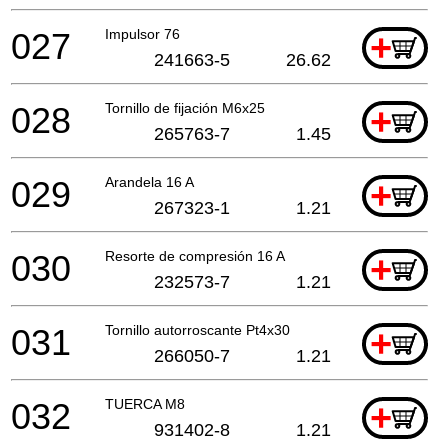
027
Impulsor 76
+
241663-5
26.62
028
Tornillo de fijación M6x25
+
265763-7
1.45
029
Arandela 16 A
+
267323-1
1.21
030
Resorte de compresión 16 A
+
232573-7
1.21
031
Tornillo autorroscante Pt4x30
+
266050-7
1.21
032
TUERCA M8
+
931402-8
1.21