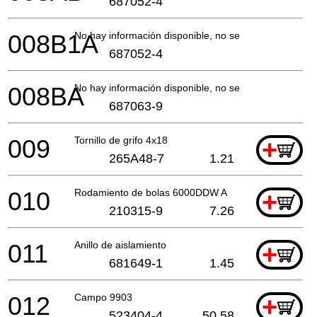
687052-4
008B1A
No hay información disponible, no se puede pedir
687052-4
008BA
No hay información disponible, no se puede pedir
687063-9
009
Tornillo de grifo 4x18
+
265A48-7
1.21
010
Rodamiento de bolas 6000DDW A
+
210315-9
7.26
011
Anillo de aislamiento
+
681649-1
1.45
012
Campo 9903
+
523404-4
50.58