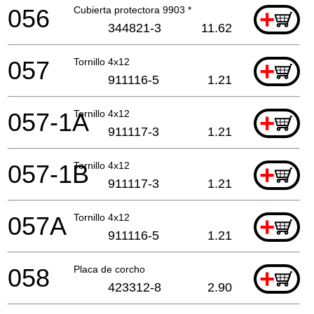
056
Cubierta protectora 9903 *
+
344821-3
11.62
057
Tornillo 4x12
+
911116-5
1.21
057-1A
Tornillo 4x12
+
911117-3
1.21
057-1B
Tornillo 4x12
+
911117-3
1.21
057A
Tornillo 4x12
+
911116-5
1.21
058
Placa de corcho
+
423312-8
2.90