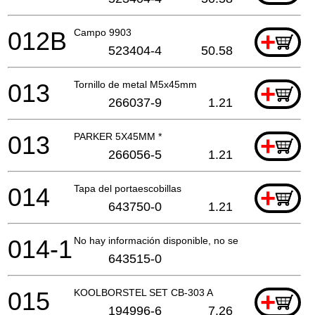
012B
Campo 9903
+
523404-4
50.58
013
Tornillo de metal M5x45mm
+
266037-9
1.21
013
PARKER 5X45MM *
+
266056-5
1.21
014
Tapa del portaescobillas
+
643750-0
1.21
014-1
No hay información disponible, no se puede pedir
643515-0
015
KOOLBORSTEL SET CB-303 A
+
194996-6
7.26