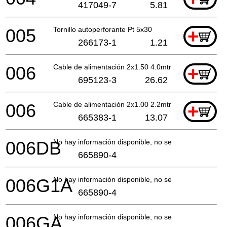
417049-7
5.81
005
Tornillo autoperforante Pt 5x30
+
266173-1
1.21
006
Cable de alimentación 2x1.50 4.0mtr
+
695123-3
26.62
006
Cable de alimentación 2x1.00 2.2mtr
+
665383-1
13.07
006DB
No hay información disponible, no se puede pedir
665890-4
006G1A
No hay información disponible, no se puede pedir
665890-4
006GA
No hay información disponible, no se puede pedir