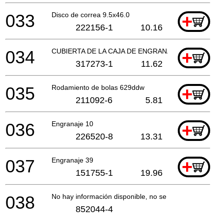
033
Disco de correa 9.5x46.0
+
222156-1
10.16
034
CUBIERTA DE LA CAJA DE ENGRANAJES
+
317273-1
11.62
035
Rodamiento de bolas 629ddw
+
211092-6
5.81
036
Engranaje 10
+
226520-8
13.31
037
Engranaje 39
+
151755-1
19.96
038
No hay información disponible, no se puede pedir
852044-4