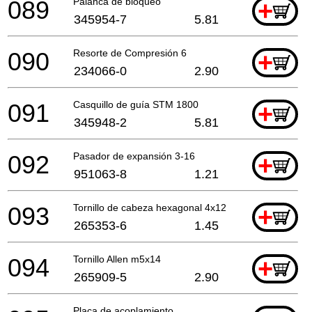
089
Palanca de bloqueo
+
345954-7
5.81
090
Resorte de Compresión 6
+
234066-0
2.90
091
Casquillo de guía STM 1800
+
345948-2
5.81
092
Pasador de expansión 3-16
+
951063-8
1.21
093
Tornillo de cabeza hexagonal 4x12
+
265353-6
1.45
094
Tornillo Allen m5x14
+
265909-5
2.90
Placa de acoplamiento