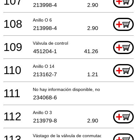
107
+
213998-4
2.90
108
Anillo O 6
+
213998-4
2.90
109
Válvula de control
+
451204-1
41.26
110
Anillo O 14
+
213162-7
1.21
111
No hay información disponible, no se puede pedir
234068-6
112
Anillo O 3
+
213979-8
2.90
113
Vástago de la válvula de conmutación