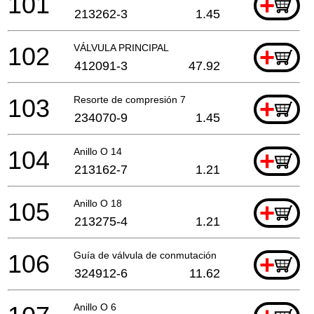
101
+
213262-3
1.45
102
VÁLVULA PRINCIPAL
+
412091-3
47.92
103
Resorte de compresión 7
+
234070-9
1.45
104
Anillo O 14
+
213162-7
1.21
105
Anillo O 18
+
213275-4
1.21
106
Guía de válvula de conmutación
+
324912-6
11.62
Anillo O 6