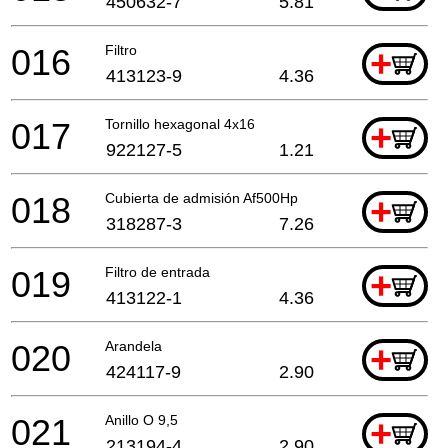
450632-7
5.81
016
Filtro
+
413123-9
4.36
017
Tornillo hexagonal 4x16
+
922127-5
1.21
018
Cubierta de admisión Af500Hp
+
318287-3
7.26
019
Filtro de entrada
+
413122-1
4.36
020
Arandela
+
424117-9
2.90
021
Anillo O 9,5
+
213194-4
2.90