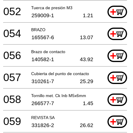
052
Tuerca de presión M3
+
259009-1
1.21
054
BRAZO
+
165567-6
13.07
056
Brazo de contacto
+
140582-1
43.92
057
Cubierta del punto de contacto
+
310261-7
25.29
058
Tornillo met. Ck Inb M5x6mm
+
266577-7
1.45
059
REVISTA SA
+
331826-2
26.62