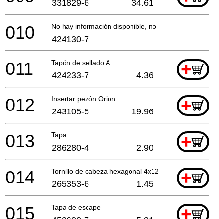
331829-6
34.61
010
No hay información disponible, no se puede pedir
424130-7
011
Tapón de sellado A
+
424233-7
4.36
012
Insertar pezón Orion
+
243105-5
19.96
013
Tapa
+
286280-4
2.90
014
Tornillo de cabeza hexagonal 4x12
+
265353-6
1.45
015
Tapa de escape
+