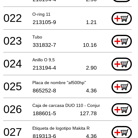
022
O-ring 11
+
213105-9
1.21
023
Tubo
+
331832-7
10.16
024
Anillo O 9,5
+
213194-4
2.90
025
Placa de nombre "af500hp"
+
865252-8
4.36
026
Caja de carcasa DUO 110 - Conjunto
+
188601-5
127.78
027
Etiqueta de logotipo Makita R
+
819313-6
4.36