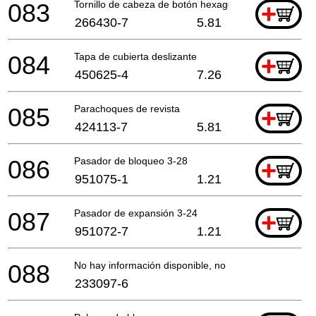
083
Tornillo de cabeza de botón hexagonal M4x8
+
266430-7
5.81
084
Tapa de cubierta deslizante
+
450625-4
7.26
085
Parachoques de revista
+
424113-7
5.81
086
Pasador de bloqueo 3-28
+
951075-1
1.21
087
Pasador de expansión 3-24
+
951072-7
1.21
088
No hay información disponible, no se puede pedir
233097-6