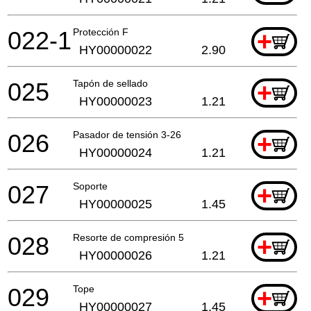
022-1
Protección F
+
HY00000022
2.90
025
Tapón de sellado
+
HY00000023
1.21
026
Pasador de tensión 3-26
+
HY00000024
1.21
027
Soporte
+
HY00000025
1.45
028
Resorte de compresión 5
+
HY00000026
1.21
029
Tope
+
HY00000027
1.45