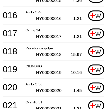
HY00000015
4.36
016
Anillo O 46
+
HY00000016
1.21
017
O-ring 24
+
HY00000017
1.21
018
Pasador de golpe
+
HY00000018
15.97
019
CILINDRO
+
HY00000019
10.16
020
Anillo O 36
+
HY00000020
1.45
021
O-anillo 31
+
HY00000021
1.21