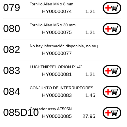
079
Tornillo Allen M4 x 8 mm
+
HY00000074
1.21
080
Tornillo Allen M5 x 30 mm
+
HY00000075
1.21
082
No hay información disponible, no se puede pedir
HY00000077
083
LUCHTNIPPEL ORION R1/4"
+
HY00000081
1.21
084
CONJUNTO DE INTERRUPTORES
+
HY00000083
1.45
085D10
Cargador assy AF505N
+
HY00000085
27.95