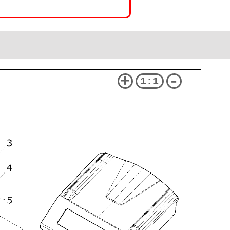
+
-
1:1