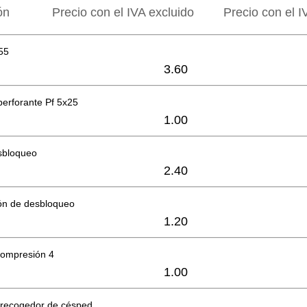
ón
Precio con el IVA excluido
Precio con el I
55
3.60
operforante Pf 5x25
1.00
sbloqueo
2.40
ón de desbloqueo
1.20
compresión 4
1.00
 recogedor de césped