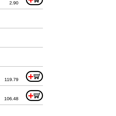
2.90
+
119.79
+
106.48