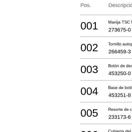
Pos.
Descripci
001
Manija TSC 
273675-0
002
Tornillo aut
266459-3
003
Botón de de
453250-0
004
Base de bot
453251-8
005
Resorte de 
233173-6
Cubierta del