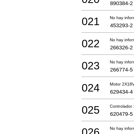
890384-2
021
No hay infor
453293-2
022
No hay infor
266326-2
023
No hay infor
266774-5
024
Motor 2X18
629434-4
025
Controlador
620479-5
026
No hay infor