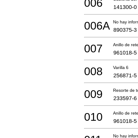
006
141300-0
006A
No hay infor
890375-3
007
Anillo de ret
961018-5
008
Varilla 6
256871-5
009
Resorte de 
233597-6
010
Anillo de ret
961018-5
No hay infor