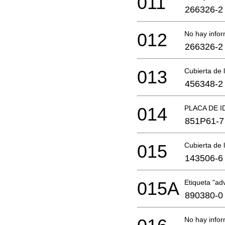
011
266326-2
012
No hay infor
266326-2
013
Cubierta de 
456348-2
014
PLACA DE I
851P61-7
015
Cubierta de 
143506-6
015A
Etiqueta "ad
890380-0
No hay infor