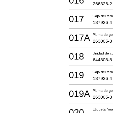
016
266326-2
017
Caja del ter
187926-4
017A
Pluma de g
263005-3
018
Unidad de co
644808-8
019
Caja del ter
187926-4
019A
Pluma de g
263005-3
020
Etiqueta "m