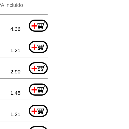
VA incluido
+
4.36
+
1.21
+
2.90
+
1.45
+
1.21