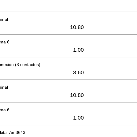
minal
10.80
oma 6
1.00
nexión (3 contactos)
3.60
minal
10.80
oma 6
1.00
akita" Am3643