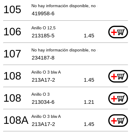
105
No hay información disponible, no se puede pedir
419958-6
106
Anillo O 12,5
+
213185-5
1.45
107
No hay información disponible, no se puede pedir
234187-8
108
Anillo O 3 blw A
+
213A17-2
1.45
108
Anillo O 3
+
213034-6
1.21
108A
Anillo O 3 blw A
+
213A17-2
1.45