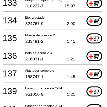
133
+
310227-7
15.97
134
Eje, ajustador
+
324767-9
2.90
135
Muelle de presión 2
+
233491-2
1.45
136
Bola de acero 2.3
+
216031-1
1.21
137
Ajustador completo
+
158747-1
1.45
139
Pasador de resorte 2-14
+
951010-9
1.21
Pasador de resorte 2-14