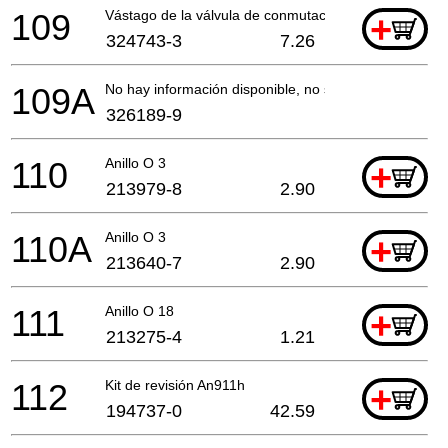
109
Vástago de la válvula de conmutación
+
324743-3
7.26
109A
No hay información disponible, no se puede pedir
326189-9
110
Anillo O 3
+
213979-8
2.90
110A
Anillo O 3
+
213640-7
2.90
111
Anillo O 18
+
213275-4
1.21
112
Kit de revisión An911h
+
194737-0
42.59