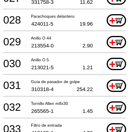
331758-3
11.62
028
Parachoques delantero
+
424011-5
19.96
029
Anillo O 44
+
213554-0
2.90
030
Anillo O 5
+
213021-5
1.21
031
Guía de pasador de golpe
+
310318-4
254.22
032
Tornillo Allen m8x30
+
265565-1
1.45
033
Filtro de entrada
+