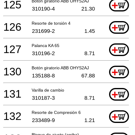
125
Botón giratorio ABB OHYS2AJ
+
310190-4
21.30
126
Resorte de torsión 4
+
231699-2
1.45
127
Palanca KA 65
+
310196-2
8.71
130
Botón giratorio ABB OHYS2AJ
+
135188-8
67.88
131
Varilla de cambio
+
310187-3
8.71
132
Resorte de Compresión 6
+
233489-9
1.21
Bloque de ajuste (arriba)