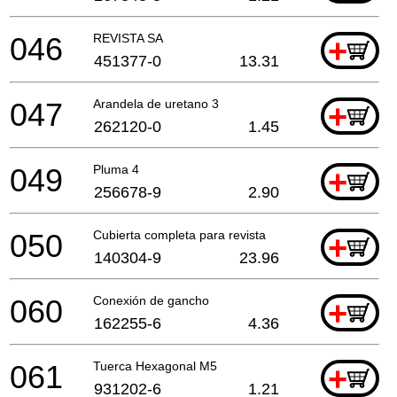
046
REVISTA SA
+
451377-0
13.31
047
Arandela de uretano 3
+
262120-0
1.45
049
Pluma 4
+
256678-9
2.90
050
Cubierta completa para revista
+
140304-9
23.96
060
Conexión de gancho
+
162255-6
4.36
061
Tuerca Hexagonal M5
+
931202-6
1.21