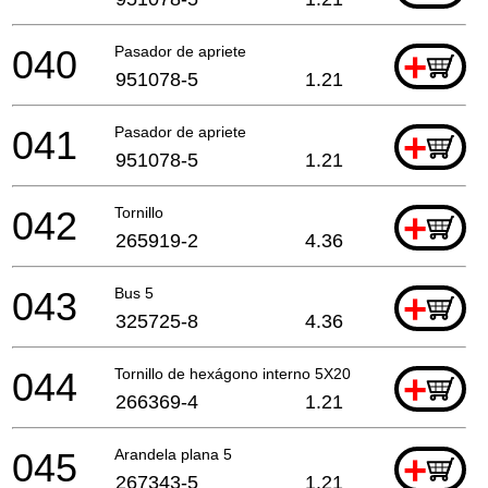
040
Pasador de apriete
+
951078-5
1.21
041
Pasador de apriete
+
951078-5
1.21
042
Tornillo
+
265919-2
4.36
043
Bus 5
+
325725-8
4.36
044
Tornillo de hexágono interno 5X20
+
266369-4
1.21
045
Arandela plana 5
+
267343-5
1.21