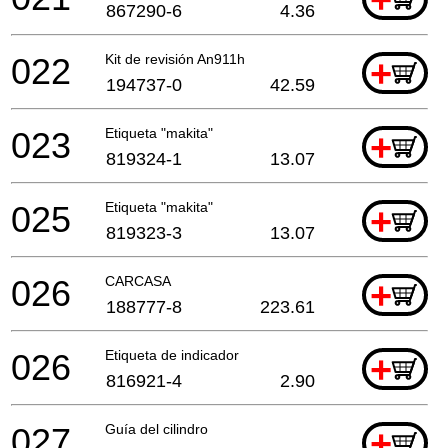
867290-6
4.36
022
Kit de revisión An911h
+
194737-0
42.59
023
Etiqueta "makita"
+
819324-1
13.07
025
Etiqueta "makita"
+
819323-3
13.07
026
CARCASA
+
188777-8
223.61
026
Etiqueta de indicador
+
816921-4
2.90
027
Guía del cilindro
+