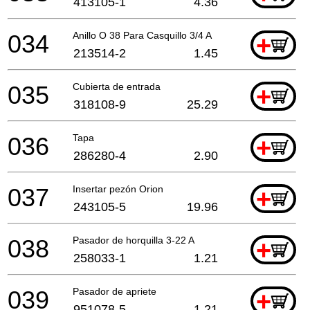
413105-1
4.36
034
Anillo O 38 Para Casquillo 3/4 A
+
213514-2
1.45
035
Cubierta de entrada
+
318108-9
25.29
036
Tapa
+
286280-4
2.90
037
Insertar pezón Orion
+
243105-5
19.96
038
Pasador de horquilla 3-22 A
+
258033-1
1.21
039
Pasador de apriete
+
951078-5
1.21