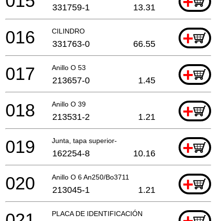
015
+
331759-1
13.31
016
CILINDRO
+
331763-0
66.55
017
Anillo O 53
+
213657-0
1.45
018
Anillo O 39
+
213531-2
1.21
019
Junta, tapa superior-
+
162254-8
10.16
020
Anillo O 6 An250/Bo3711
+
213045-1
1.21
021
PLACA DE IDENTIFICACIÓN
+