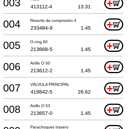
003
+
413112-4
13.31
004
Resorte de compresión 4
+
233484-9
1.45
005
O-ring 60
+
213668-5
1.45
006
Anillo O 50
+
213612-2
1.45
007
VÁLVULA PRINCIPAL
+
419842-5
26.62
008
Anillo O 53
+
213657-0
1.45
Parachoques trasero