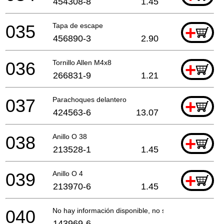
454308-8
1.45
035
Tapa de escape
+
456890-3
2.90
036
Tornillo Allen M4x8
+
266831-9
1.21
037
Parachoques delantero
+
424563-6
13.07
038
Anillo O 38
+
213528-1
1.45
039
Anillo O 4
+
213970-6
1.45
040
No hay información disponible, no se puede pedir
143969-6