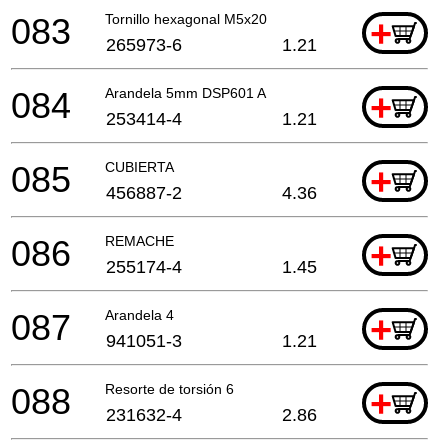
083
Tornillo hexagonal M5x20
+
265973-6
1.21
084
Arandela 5mm DSP601 A
+
253414-4
1.21
085
CUBIERTA
+
456887-2
4.36
086
REMACHE
+
255174-4
1.45
087
Arandela 4
+
941051-3
1.21
088
Resorte de torsión 6
+
231632-4
2.86