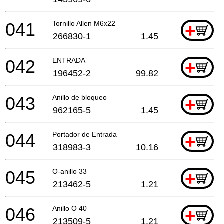
041
Tornillo Allen M6x22
+
266830-1
1.45
042
ENTRADA
+
196452-2
99.82
043
Anillo de bloqueo
+
962165-5
1.45
044
Portador de Entrada
+
318983-3
10.16
045
O-anillo 33
+
213462-5
1.21
046
Anillo O 40
+
213509-5
1.21