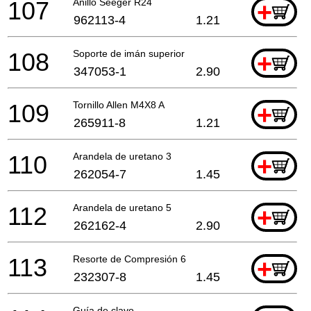
107
Anillo Seeger R24
+
962113-4
1.21
108
Soporte de imán superior
+
347053-1
2.90
109
Tornillo Allen M4X8 A
+
265911-8
1.21
110
Arandela de uretano 3
+
262054-7
1.45
112
Arandela de uretano 5
+
262162-4
2.90
113
Resorte de Compresión 6
+
232307-8
1.45
Guía de clavo