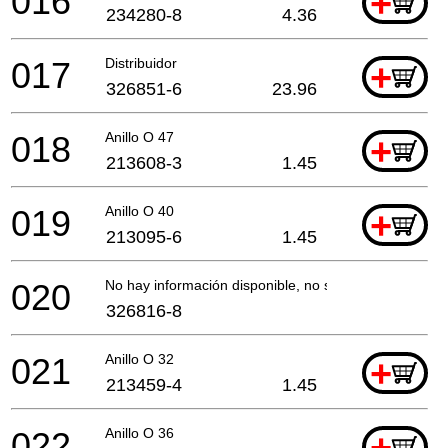
016
+
234280-8
4.36
017
Distribuidor
+
326851-6
23.96
018
Anillo O 47
+
213608-3
1.45
019
Anillo O 40
+
213095-6
1.45
020
No hay información disponible, no se puede pedir
326816-8
021
Anillo O 32
+
213459-4
1.45
022
Anillo O 36
+