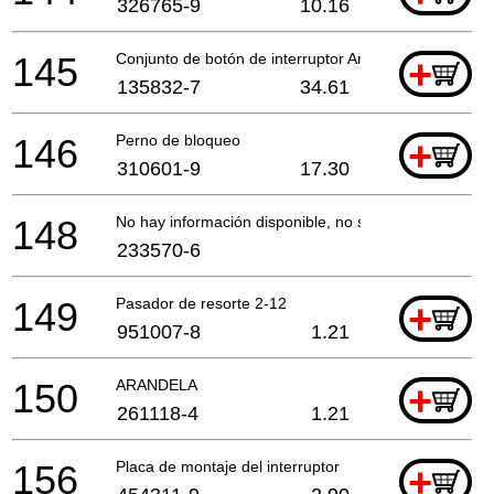
326765-9
10.16
145
Conjunto de botón de interruptor An635H
+
135832-7
34.61
146
Perno de bloqueo
+
310601-9
17.30
148
No hay información disponible, no se puede pedir
233570-6
149
Pasador de resorte 2-12
+
951007-8
1.21
150
ARANDELA
+
261118-4
1.21
156
Placa de montaje del interruptor
+