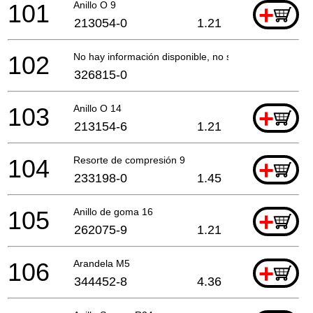
101
Anillo O 9
+
213054-0
1.21
102
No hay información disponible, no se puede pedir
326815-0
103
Anillo O 14
+
213154-6
1.21
104
Resorte de compresión 9
+
233198-0
1.45
105
Anillo de goma 16
+
262075-9
1.21
106
Arandela M5
+
344452-8
4.36