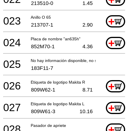
213510-0
1.45
023
Anillo O 65
+
213707-1
2.90
024
Placa de nombre "an635h"
+
852M70-1
4.36
025
No hay información disponible, no se puede pedir
183F11-7
026
Etiqueta de logotipo Makita R
+
809W62-1
8.71
027
Etiqueta de logotipo Makita L
+
809W61-3
10.16
028
Pasador de apriete
+