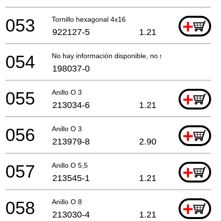
053
Tornillo hexagonal 4x16
+
922127-5
1.21
054
No hay información disponible, no se puede pedir
198037-0
055
Anillo O 3
+
213034-6
1.21
056
Anillo O 3
+
213979-8
2.90
057
Anillo O 5,5
+
213545-1
1.21
058
Anillo O 8
+
213030-4
1.21