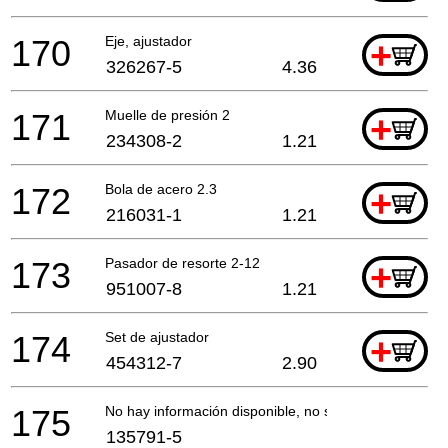
170
Eje, ajustador
+
326267-5
4.36
171
Muelle de presión 2
+
234308-2
1.21
172
Bola de acero 2.3
+
216031-1
1.21
173
Pasador de resorte 2-12
+
951007-8
1.21
174
Set de ajustador
+
454312-7
2.90
175
No hay información disponible, no se puede pedir
135791-5