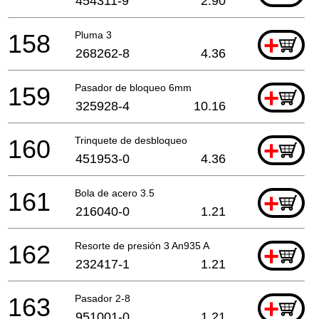
454311-9
2.90
158
Pluma 3
+
268262-8
4.36
159
Pasador de bloqueo 6mm
+
325928-4
10.16
160
Trinquete de desbloqueo
+
451953-0
4.36
161
Bola de acero 3.5
+
216040-0
1.21
162
Resorte de presión 3 An935 A
+
232417-1
1.21
163
Pasador 2-8
+
951001-0
1.21