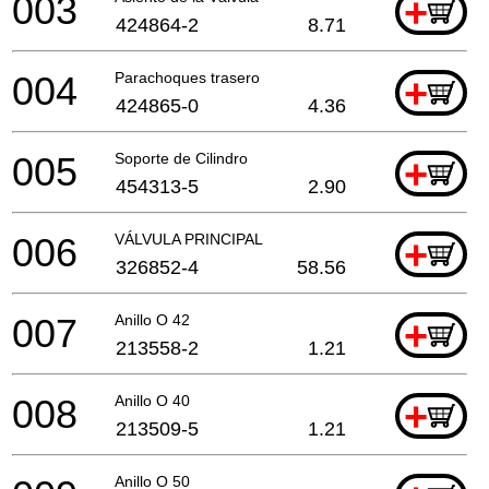
003
+
424864-2
8.71
004
Parachoques trasero
+
424865-0
4.36
005
Soporte de Cilindro
+
454313-5
2.90
006
VÁLVULA PRINCIPAL
+
326852-4
58.56
007
Anillo O 42
+
213558-2
1.21
008
Anillo O 40
+
213509-5
1.21
Anillo O 50