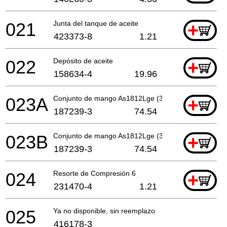
021
Junta del tanque de aceite
+
423373-8
1.21
022
Depósito de aceite
+
158634-4
19.96
023A
Conjunto de mango As1812Lge (3 Con.)A
+
187239-3
74.54
023B
Conjunto de mango As1812Lge (3 Con.)A
+
187239-3
74.54
024
Resorte de Compresión 6
+
231470-4
1.21
025
Ya no disponible, sin reemplazo
416178-3