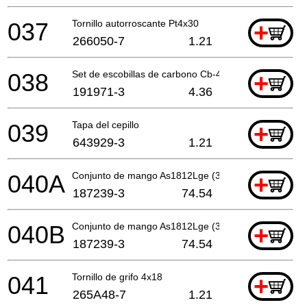
037
Tornillo autorroscante Pt4x30
+
266050-7
1.21
038
Set de escobillas de carbono Cb-430
+
191971-3
4.36
039
Tapa del cepillo
+
643929-3
1.21
040A
Conjunto de mango As1812Lge (3 Con.)A
+
187239-3
74.54
040B
Conjunto de mango As1812Lge (3 Con.)A
+
187239-3
74.54
041
Tornillo de grifo 4x18
+
265A48-7
1.21