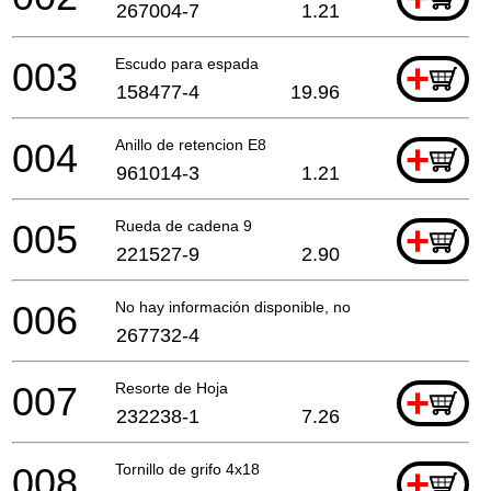
267004-7
1.21
003
Escudo para espada
+
158477-4
19.96
004
Anillo de retencion E8
+
961014-3
1.21
005
Rueda de cadena 9
+
221527-9
2.90
006
No hay información disponible, no se puede pedir
267732-4
007
Resorte de Hoja
+
232238-1
7.26
008
Tornillo de grifo 4x18
+