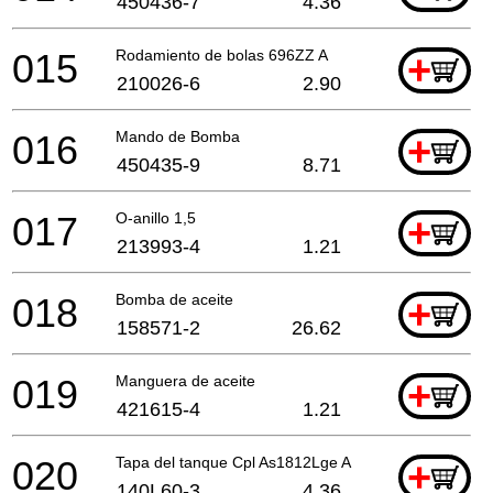
450436-7
4.36
015
Rodamiento de bolas 696ZZ A
+
210026-6
2.90
016
Mando de Bomba
+
450435-9
8.71
017
O-anillo 1,5
+
213993-4
1.21
018
Bomba de aceite
+
158571-2
26.62
019
Manguera de aceite
+
421615-4
1.21
020
Tapa del tanque Cpl As1812Lge A
+
140L60-3
4.36