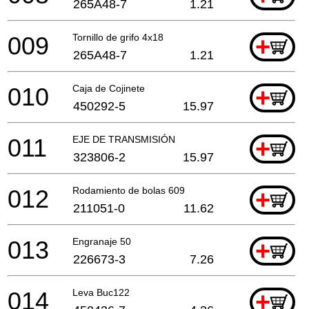
265A48-7
1.21
009
Tornillo de grifo 4x18
+
265A48-7
1.21
010
Caja de Cojinete
+
450292-5
15.97
011
EJE DE TRANSMISIÓN
+
323806-2
15.97
012
Rodamiento de bolas 609
+
211051-0
11.62
013
Engranaje 50
+
226673-3
7.26
014
Leva Buc122
+