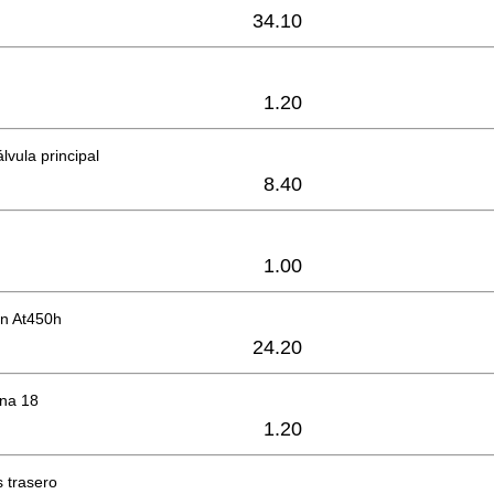
34.10
1.20
lvula principal
8.40
1.00
ón At450h
24.20
ana 18
1.20
 trasero