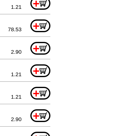
+
1.21
+
78.53
+
2.90
+
1.21
+
1.21
+
2.90