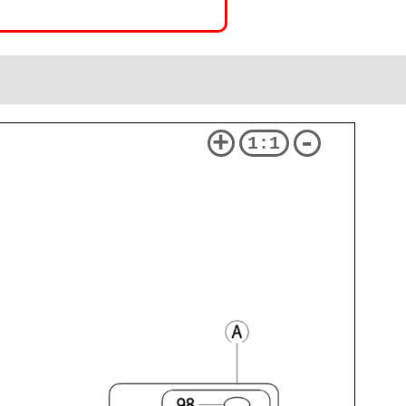
+
-
1:1