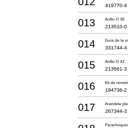
012
419770-4
013
Anillo O 36
213510-0
014
Guía de la vá
331744-4
015
Anillo O 42
213561-3
016
Kit de revisi
194736-2
017
Arandela pl
267344-3
Parachoques