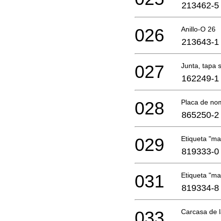
213462-5
026
Anillo-O 26
213643-1
027
Junta, tapa 
162249-1
028
Placa de no
865250-2
029
Etiqueta "ma
819333-0
031
Etiqueta "ma
819334-8
033
Carcasa de 