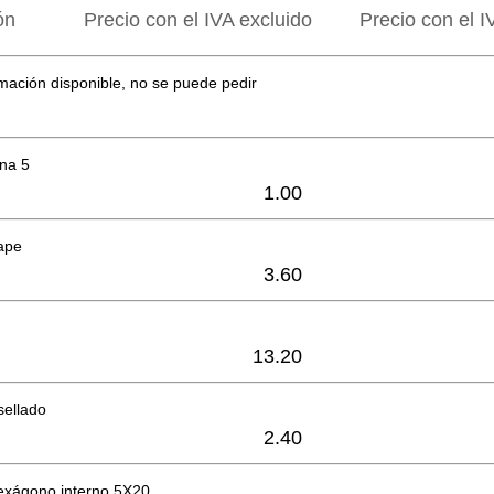
ón
Precio con el IVA excluido
Precio con el I
mación disponible, no se puede pedir
na 5
1.00
ape
3.60
13.20
sellado
2.40
hexágono interno 5X20