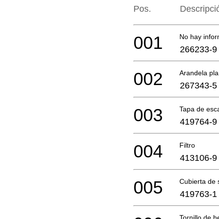
Pos.
Descripci
001
No hay infor
266233-9
002
Arandela pla
267343-5
003
Tapa de esc
419764-9
004
Filtro
413106-9
005
Cubierta de 
419763-1
Tornillo de 