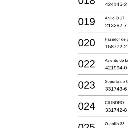
018
424146-2
019
Anillo O 17
213282-7
020
Pasador de 
158772-2
022
Asiento de l
421994-0
023
Soporte de C
331743-6
024
CILINDRO
331742-8
025
O-anillo 33