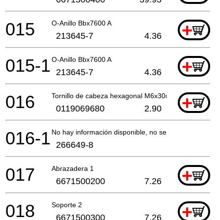
015
O-Anillo Bbx7600 A
+
213645-7
4.36
015-1
O-Anillo Bbx7600 A
+
213645-7
4.36
016
Tornillo de cabeza hexagonal M6x30mm Bbx7600 P
+
0119069680
2.90
016-1
No hay información disponible, no se puede pedir
266649-8
017
Abrazadera 1
+
6671500200
7.26
018
Soporte 2
+
6671500300
7.26