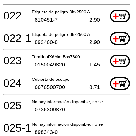
022
Etiqueta de peligro Bhx2500 A
+
810451-7
2.90
022-1
Etiqueta de peligro Bhx2500 A
+
892460-8
2.90
023
Tornillo 4X6Mm Bbx7600
+
0150049820
1.45
024
Cubierta de escape
+
6676500700
8.71
025
No hay información disponible, no se puede pedir
0736309870
025-1
No hay información disponible, no se puede pedir
898343-0