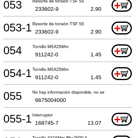
053
Resorte de torsión TSF 55
+
233602-9
2.90
053-1
Resorte de torsión TSF 55
+
233602-9
2.90
054
Tornillo M5X25Mm
+
911242-0
1.45
054-1
Tornillo M5X25Mm
+
911242-0
1.45
055
No hay información disponible, no se puede pedir
6675004000
055-1
Interruptor
+
168745-7
13.07
Tornillo 4X16Mm Bbx7600 A