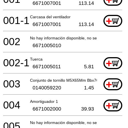
6671007001
113.14
001-1
Carcasa del ventilador
+
6671007001
113.14
002
No hay información disponible, no se puede pedir
6671005010
002-1
Tuerca
+
6671005011
5.81
003
Conjunto de tornillo M5X65Mm Bbx7600
+
0140059220
1.45
004
Amortiguador 1
+
6671002000
39.93
005
No hay información disponible, no se puede pedir