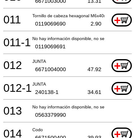
6671003000
13.31
011
Tornillo de cabeza hexagonal M6x40mm Bbx7600 P
+
0119069690
2.90
011-1
No hay información disponible, no se puede pedir
0119069691
012
JUNTA
+
6671004000
47.92
012-1
JUNTA
+
240138-1
34.61
013
No hay información disponible, no se puede pedir
0563379990
014
Codo
+
6671500400
39.93