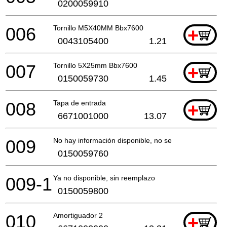
0200059910
006
Tornillo M5X40MM Bbx7600
+
0043105400
1.21
007
Tornillo 5X25mm Bbx7600
+
0150059730
1.45
008
Tapa de entrada
+
6671001000
13.07
009
No hay información disponible, no se puede pedir
0150059760
009-1
Ya no disponible, sin reemplazo
0150059800
010
Amortiguador 2
+