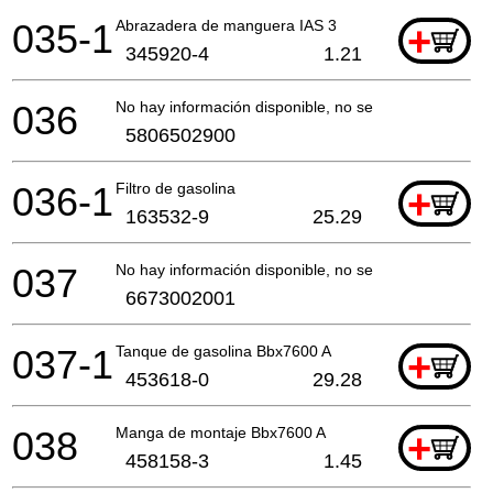
035-1
Abrazadera de manguera IAS 3
+
345920-4
1.21
036
No hay información disponible, no se puede pedir
5806502900
036-1
Filtro de gasolina
+
163532-9
25.29
037
No hay información disponible, no se puede pedir
6673002001
037-1
Tanque de gasolina Bbx7600 A
+
453618-0
29.28
038
Manga de montaje Bbx7600 A
+
458158-3
1.45