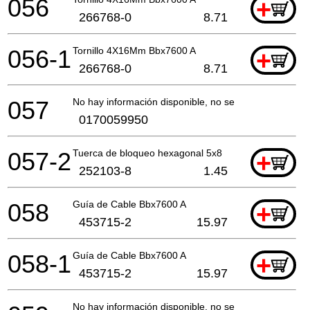
056
+
266768-0
8.71
056-1
Tornillo 4X16Mm Bbx7600 A
+
266768-0
8.71
057
No hay información disponible, no se puede pedir
0170059950
057-2
Tuerca de bloqueo hexagonal 5x8
+
252103-8
1.45
058
Guía de Cable Bbx7600 A
+
453715-2
15.97
058-1
Guía de Cable Bbx7600 A
+
453715-2
15.97
No hay información disponible, no se puede pedir