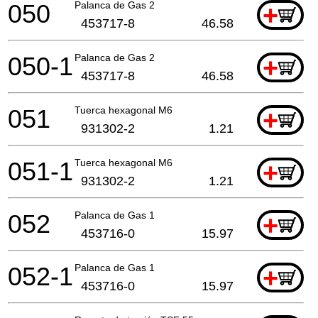
050
Palanca de Gas 2
+
453717-8
46.58
050-1
Palanca de Gas 2
+
453717-8
46.58
051
Tuerca hexagonal M6
+
931302-2
1.21
051-1
Tuerca hexagonal M6
+
931302-2
1.21
052
Palanca de Gas 1
+
453716-0
15.97
052-1
Palanca de Gas 1
+
453716-0
15.97