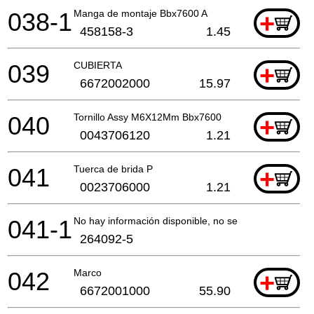
038-1
Manga de montaje Bbx7600 A
+
458158-3
1.45
039
CUBIERTA
+
6672002000
15.97
040
Tornillo Assy M6X12Mm Bbx7600
+
0043706120
1.21
041
Tuerca de brida P
+
0023706000
1.21
041-1
No hay información disponible, no se puede pedir
264092-5
042
Marco
+
6672001000
55.90