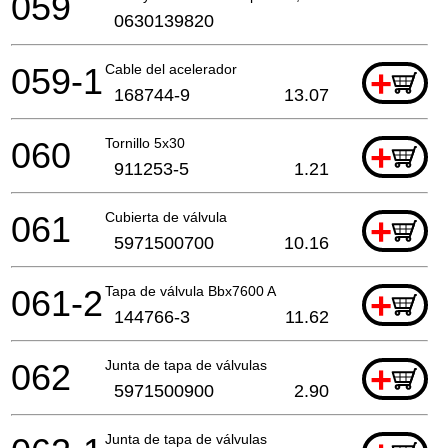
059
0630139820
059-1
Cable del acelerador
+
168744-9
13.07
060
Tornillo 5x30
+
911253-5
1.21
061
Cubierta de válvula
+
5971500700
10.16
061-2
Tapa de válvula Bbx7600 A
+
144766-3
11.62
062
Junta de tapa de válvulas
+
5971500900
2.90
Junta de tapa de válvulas