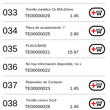
033
Tornillo metálico Ck M3x10mm
+
TE00000029
1.45
034
Placa de acoplamiento "r"
+
TE00000025
2.90
035
PLACA BASE
+
TE00000021
15.97
036
No hay información disponible, no se puede pedir
TE00000022
037
Retenedor de Contacto
+
TE00000023
1.45
038
Tornillo cónico 3x14
+
TE00000028
1.45