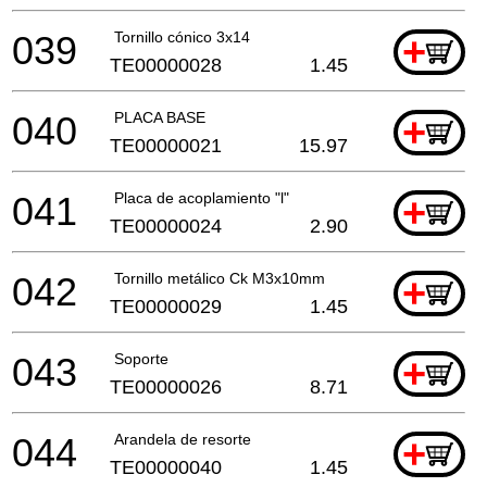
039
Tornillo cónico 3x14
+
TE00000028
1.45
040
PLACA BASE
+
TE00000021
15.97
041
Placa de acoplamiento "l"
+
TE00000024
2.90
042
Tornillo metálico Ck M3x10mm
+
TE00000029
1.45
043
Soporte
+
TE00000026
8.71
044
Arandela de resorte
+
TE00000040
1.45