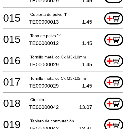
TE00000029
1.45
015
Cubierta de polvo "l"
+
TE00000013
1.45
015
Tapa de polvo "r"
+
TE00000012
1.45
016
Tornillo metálico Ck M3x10mm
+
TE00000029
1.45
017
Tornillo metálico Ck M3x10mm
+
TE00000029
1.45
018
Circuito
+
TE00000042
13.07
019
Tablero de conmutación
+
TE00000043
13.31