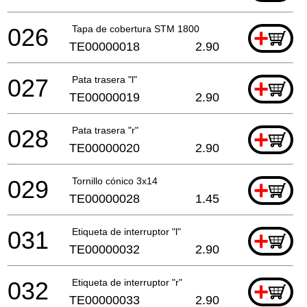
026
Tapa de cobertura STM 1800
+
TE00000018
2.90
027
Pata trasera "l"
+
TE00000019
2.90
028
Pata trasera "r"
+
TE00000020
2.90
029
Tornillo cónico 3x14
+
TE00000028
1.45
031
Etiqueta de interruptor "l"
+
TE00000032
2.90
032
Etiqueta de interruptor "r"
+
TE00000033
2.90