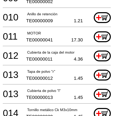
TE00000002
010
Anillo de retención
+
TE00000009
1.21
011
MOTOR
+
TE00000041
17.30
012
Cubierta de la caja del motor
+
TE00000011
4.36
013
Tapa de polvo "r"
+
TE00000012
1.45
013
Cubierta de polvo "l"
+
TE00000013
1.45
014
Tornillo metálico Ck M3x10mm
+