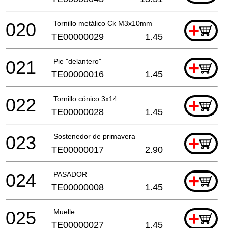
020
Tornillo metálico Ck M3x10mm
+
TE00000029
1.45
021
Pie "delantero"
+
TE00000016
1.45
022
Tornillo cónico 3x14
+
TE00000028
1.45
023
Sostenedor de primavera
+
TE00000017
2.90
024
PASADOR
+
TE00000008
1.45
025
Muelle
+
TE00000027
1.45