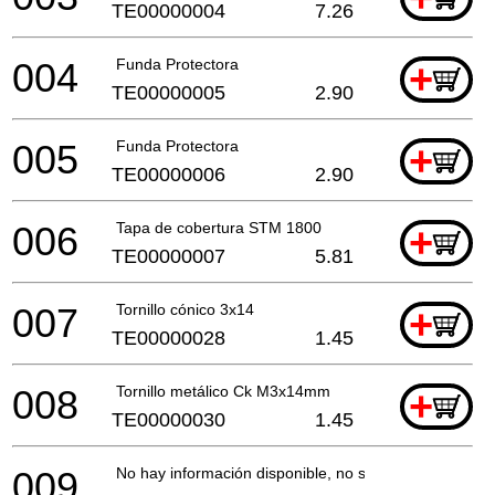
TE00000004
7.26
004
Funda Protectora
+
TE00000005
2.90
005
Funda Protectora
+
TE00000006
2.90
006
Tapa de cobertura STM 1800
+
TE00000007
5.81
007
Tornillo cónico 3x14
+
TE00000028
1.45
008
Tornillo metálico Ck M3x14mm
+
TE00000030
1.45
009
No hay información disponible, no se puede pedir