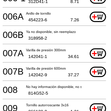
312D41-1
8.71
006A
Anillo de tornillo
+
454223-6
7.26
006B
Ya no disponible, sin reemplazo
318958-2
007A
Varilla de presión 300mm
+
142041-1
34.61
007B
Varilla de presión 600mm
+
142042-9
37.27
008
No hay información disponible, no se puede pedir
814G52-5
009
Tornillo autorroscante 3x16
+