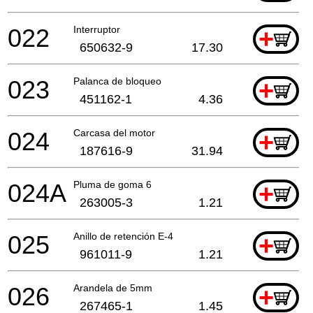
022
Interruptor
+
650632-9
17.30
023
Palanca de bloqueo
+
451162-1
4.36
024
Carcasa del motor
+
187616-9
31.94
024A
Pluma de goma 6
+
263005-3
1.21
025
Anillo de retención E-4
+
961011-9
1.21
026
Arandela de 5mm
+
267465-1
1.45