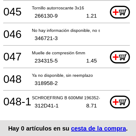
045
Tornillo autorroscante 3x16
+
266130-9
1.21
046
No hay información disponible, no se puede pedir
346721-3
047
Muelle de compresión 6mm
+
234315-5
1.45
048
Ya no disponible, sin reemplazo
318958-2
048-1
SCHROEFRING B 600MM 196352-6 A
+
312D41-1
8.71
Hay
0
artículos en su
cesta de la compra
.