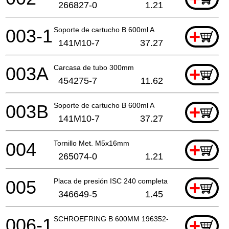
266827-0
1.21
003-1
Soporte de cartucho B 600ml A
+
141M10-7
37.27
003A
Carcasa de tubo 300mm
+
454275-7
11.62
003B
Soporte de cartucho B 600ml A
+
141M10-7
37.27
004
Tornillo Met. M5x16mm
+
265074-0
1.21
005
Placa de presión ISC 240 completa
+
346649-5
1.45
006-1
SCHROEFRING B 600MM 196352-6 A
+