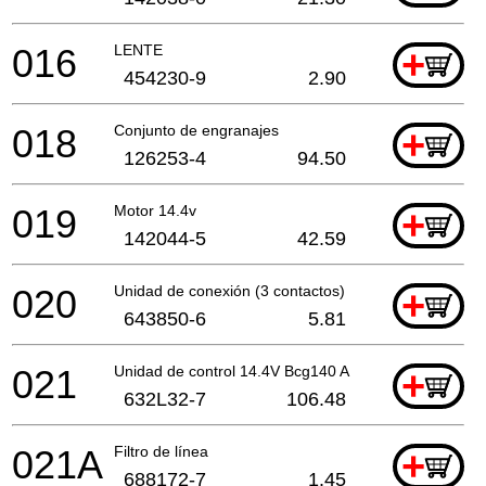
016
LENTE
+
454230-9
2.90
018
Conjunto de engranajes
+
126253-4
94.50
019
Motor 14.4v
+
142044-5
42.59
020
Unidad de conexión (3 contactos)
+
643850-6
5.81
021
Unidad de control 14.4V Bcg140 A
+
632L32-7
106.48
021A
Filtro de línea
+
688172-7
1.45