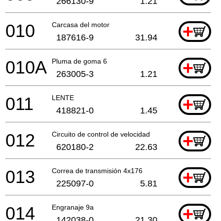
266130-9
1.21
010
Carcasa del motor
+
187616-9
31.94
010A
Pluma de goma 6
+
263005-3
1.21
011
LENTE
+
418821-0
1.45
012
Circuito de control de velocidad
+
620180-2
22.63
013
Correa de transmisión 4x176
+
225097-0
5.81
014
Engranaje 9a
+
142038-0
21.30