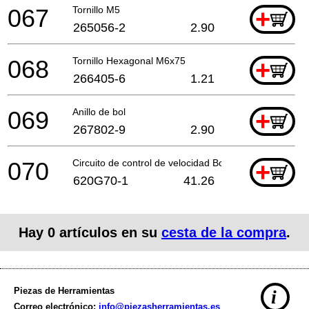
067
Tornillo M5
+
265056-2
2.90
068
Tornillo Hexagonal M6x75
+
266405-6
1.21
069
Anillo de bol
+
267802-9
2.90
070
Circuito de control de velocidad Bcs550 A
+
620G70-1
41.26
Hay
0
artículos en su
cesta de la compra
.
Piezas de Herramientas
i
Correo electrónico:
info@piezasherramientas.es