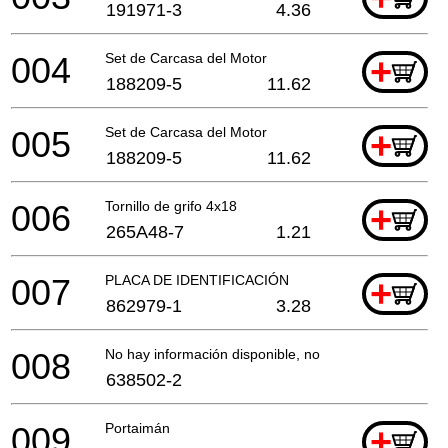
191971-3
4.36
004
Set de Carcasa del Motor
+
188209-5
11.62
005
Set de Carcasa del Motor
+
188209-5
11.62
006
Tornillo de grifo 4x18
+
265A48-7
1.21
007
PLACA DE IDENTIFICACIÓN
+
862979-1
3.28
008
No hay información disponible, no se puede pedir
638502-2
009
Portaimán
+