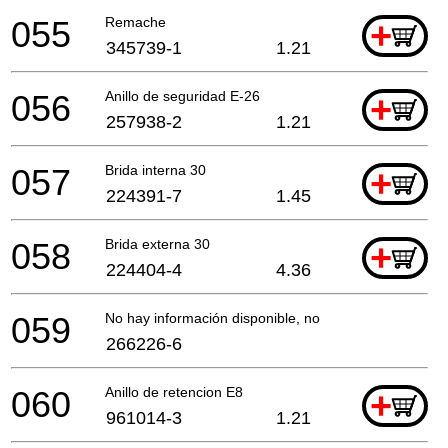
055
Remache
+
345739-1
1.21
056
Anillo de seguridad E-26
+
257938-2
1.21
057
Brida interna 30
+
224391-7
1.45
058
Brida externa 30
+
224404-4
4.36
059
No hay información disponible, no se puede pedir
266226-6
060
Anillo de retencion E8
+
961014-3
1.21