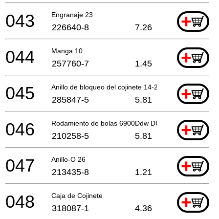
043
Engranaje 23
+
226640-8
7.26
044
Manga 10
+
257760-7
1.45
045
Anillo de bloqueo del cojinete 14-23
+
285847-5
5.81
046
Rodamiento de bolas 6900Ddw DUX60 A
+
210258-5
5.81
047
Anillo-O 26
+
213435-8
1.21
048
Caja de Cojinete
+
318087-1
4.36