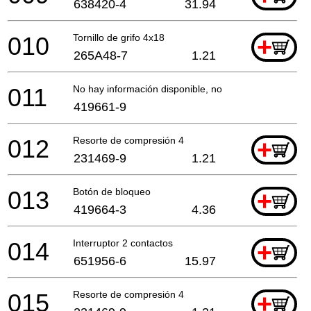
638420-4
31.94
010
Tornillo de grifo 4x18
+
265A48-7
1.21
011
No hay información disponible, no se puede pedir
419661-9
012
Resorte de compresión 4
+
231469-9
1.21
013
Botón de bloqueo
+
419664-3
4.36
014
Interruptor 2 contactos
+
651956-6
15.97
015
Resorte de compresión 4
+