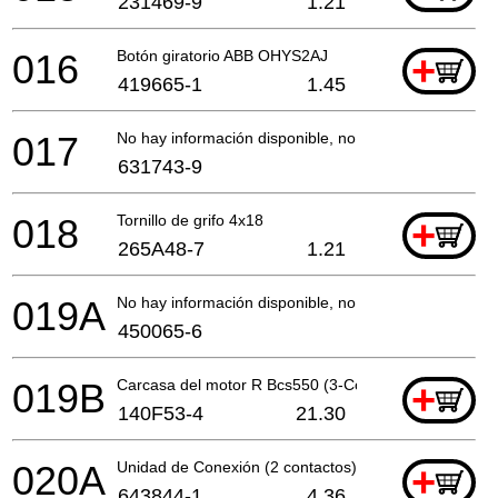
231469-9
1.21
016
Botón giratorio ABB OHYS2AJ
+
419665-1
1.45
017
No hay información disponible, no se puede pedir
631743-9
018
Tornillo de grifo 4x18
+
265A48-7
1.21
019A
No hay información disponible, no se puede pedir
450065-6
019B
Carcasa del motor R Bcs550 (3-Cont) A
+
140F53-4
21.30
020A
Unidad de Conexión (2 contactos)
+
643844-1
4.36