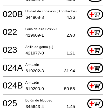
020B
Unidad de conexión (3 contactos)
+
644808-8
4.36
022
Guía de aire Bcs550
+
419609-1
2.90
023
Anillo de goma (1)
+
421977-0
1.21
024A
Armazón
+
619202-3
31.94
024B
Armazón
+
619290-0
50.58
025
Botón de bloqueo
+
345643-4
1.45