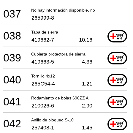
037
No hay información disponible, no se puede pedir
265999-8
038
Tapa de sierra
+
419662-7
10.16
039
Cubierta protectora de sierra
+
419663-5
4.36
040
Tornillo 4x12
+
265C54-4
1.21
041
Rodamiento de bolas 696ZZ A
+
210026-6
2.90
042
Anillo de bloqueo S-10
+
257408-1
1.45