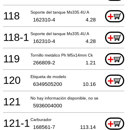
118
Soporte del tanque Ms335.4U A
+
162310-4
4.28
118-1
Soporte del tanque Ms335.4U A
+
162310-4
4.28
119
Tornillo metálico Ph M5x14mm Ck
+
266809-2
1.21
120
Etiqueta de modelo
+
6349505200
10.16
121
No hay información disponible, no se puede pedir
5936004000
121-1
Carburador
+
168561-7
113.14