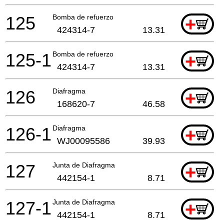
125
Bomba de refuerzo
+
424314-7
13.31
125-1
Bomba de refuerzo
+
424314-7
13.31
126
Diafragma
+
168620-7
46.58
126-1
Diafragma
+
WJ00095586
39.93
127
Junta de Diafragma
+
442154-1
8.71
127-1
Junta de Diafragma
+
442154-1
8.71