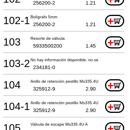
256200-2
1.21
102-1
Bolígrafo 5mm
+
256200-2
1.21
103
Resorte de válvula
+
5933500200
1.45
103-2
No hay información disponible, no se puede pedir
234181-0
104
Anillo de retención pestillo Ms335.4U A
+
325912-9
2.90
104-1
Anillo de retención pestillo Ms335.4U A
+
325912-9
2.90
105
Válvula de escape Ms335.4U A
+