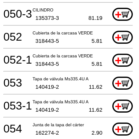
050-3
CILINDRO
+
135373-3
81.19
052
Cubierta de la carcasa VERDE
+
318443-5
5.81
052-1
Cubierta de la carcasa VERDE
+
318443-5
5.81
053
Tapa de válvula Ms335.4U A
+
140419-2
11.62
053-1
Tapa de válvula Ms335.4U A
+
140419-2
11.62
054
Junta de la tapa del cárter
+
162274-2
2.90