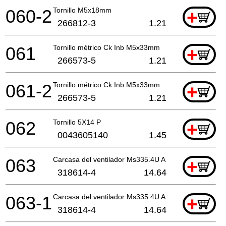
060-2
Tornillo M5x18mm
+
266812-3
1.21
061
Tornillo métrico Ck Inb M5x33mm
+
266573-5
1.21
061-2
Tornillo métrico Ck Inb M5x33mm
+
266573-5
1.21
062
Tornillo 5X14 P
+
0043605140
1.45
063
Carcasa del ventilador Ms335.4U A
+
318614-4
14.64
063-1
Carcasa del ventilador Ms335.4U A
+
318614-4
14.64