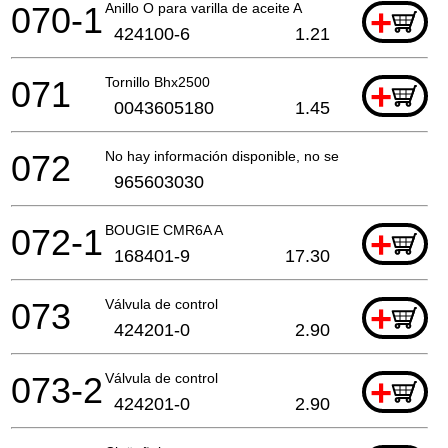
070-1
Anillo O para varilla de aceite A
+
424100-6
1.21
071
Tornillo Bhx2500
+
0043605180
1.45
072
No hay información disponible, no se puede pedir
965603030
072-1
BOUGIE CMR6A A
+
168401-9
17.30
073
Válvula de control
+
424201-0
2.90
073-2
Válvula de control
+
424201-0
2.90