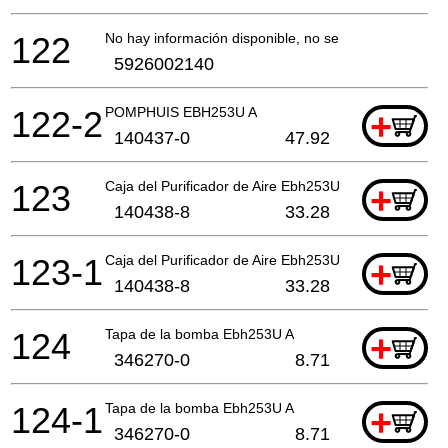
122
No hay información disponible, no se puede pedir
5926002140
122-2
POMPHUIS EBH253U A
+
140437-0
47.92
123
Caja del Purificador de Aire Ebh253U A
+
140438-8
33.28
123-1
Caja del Purificador de Aire Ebh253U A
+
140438-8
33.28
124
Tapa de la bomba Ebh253U A
+
346270-0
8.71
124-1
Tapa de la bomba Ebh253U A
+
346270-0
8.71