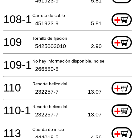
451923-9
5.81
108-1
Carrete de cable
+
451923-9
5.81
109
Tornillo de fijación
+
5425003010
2.90
109-1
No hay información disponible, no se puede pedir
266580-8
110
Resorte helicoidal
+
232257-7
13.07
110-1
Resorte helicoidal
+
232257-7
13.07
113
Cuerda de inicio
+
444018-5
4.36