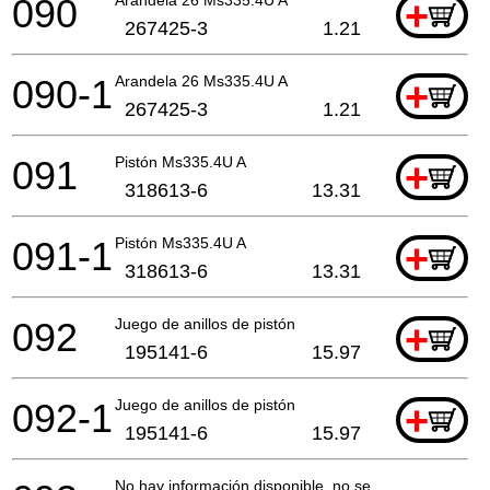
090
Arandela 26 Ms335.4U A
+
267425-3
1.21
090-1
Arandela 26 Ms335.4U A
+
267425-3
1.21
091
Pistón Ms335.4U A
+
318613-6
13.31
091-1
Pistón Ms335.4U A
+
318613-6
13.31
092
Juego de anillos de pistón
+
195141-6
15.97
092-1
Juego de anillos de pistón
+
195141-6
15.97
No hay información disponible, no se puede pedir