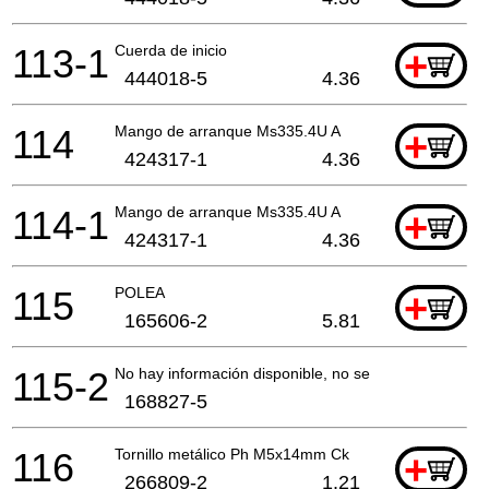
113-1
Cuerda de inicio
+
444018-5
4.36
114
Mango de arranque Ms335.4U A
+
424317-1
4.36
114-1
Mango de arranque Ms335.4U A
+
424317-1
4.36
115
POLEA
+
165606-2
5.81
115-2
No hay información disponible, no se puede pedir
168827-5
116
Tornillo metálico Ph M5x14mm Ck
+
266809-2
1.21