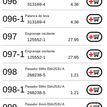
096
+
313169-4
4.36
096-1
Palanca de leva
+
313169-4
4.36
097
Engranaje oscilante
+
125552-1
27.95
097-1
Engranaje oscilante
+
125552-1
27.95
098
Pasador 5Mm Ebh253U A
+
268238-5
1.21
098-1
Pasador 5Mm Ebh253U A
+
268238-5
1.21
Pasador 4mm Ebh253U A