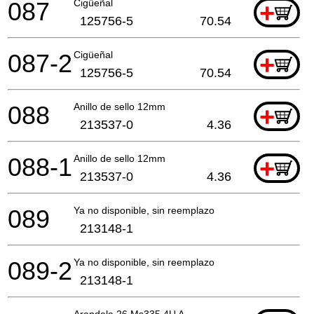
087
Cigüeñal
+
125756-5
70.54
087-2
Cigüeñal
+
125756-5
70.54
088
Anillo de sello 12mm
+
213537-0
4.36
088-1
Anillo de sello 12mm
+
213537-0
4.36
089
Ya no disponible, sin reemplazo
213148-1
089-2
Ya no disponible, sin reemplazo
213148-1