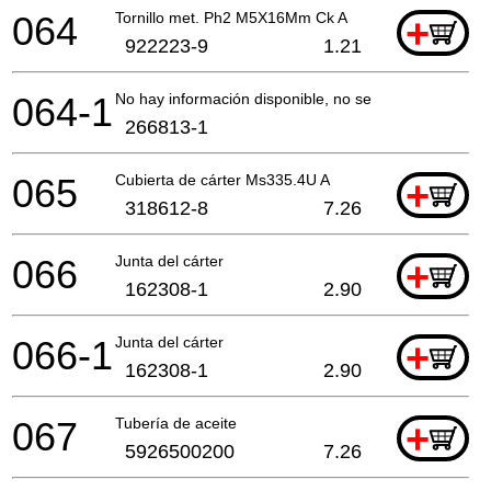
064
Tornillo met. Ph2 M5X16Mm Ck A
+
922223-9
1.21
064-1
No hay información disponible, no se puede pedir
266813-1
065
Cubierta de cárter Ms335.4U A
+
318612-8
7.26
066
Junta del cárter
+
162308-1
2.90
066-1
Junta del cárter
+
162308-1
2.90
067
Tubería de aceite
+
5926500200
7.26