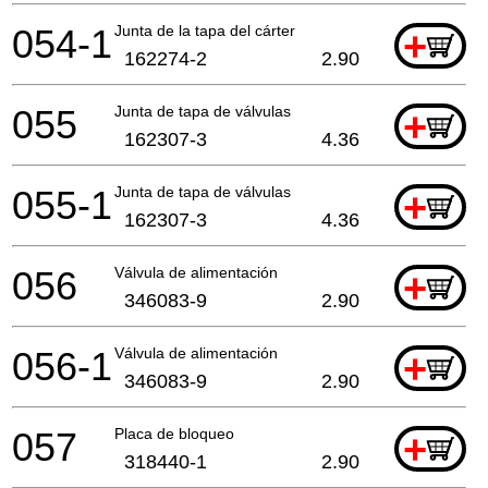
054-1
Junta de la tapa del cárter
+
162274-2
2.90
055
Junta de tapa de válvulas
+
162307-3
4.36
055-1
Junta de tapa de válvulas
+
162307-3
4.36
056
Válvula de alimentación
+
346083-9
2.90
056-1
Válvula de alimentación
+
346083-9
2.90
057
Placa de bloqueo
+
318440-1
2.90