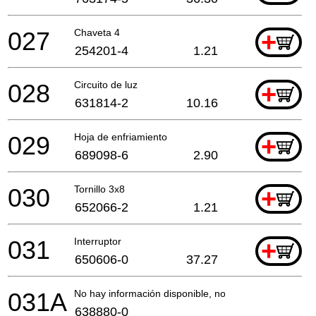
027
Chaveta 4
+
254201-4
1.21
028
Circuito de luz
+
631814-2
10.16
029
Hoja de enfriamiento
+
689098-6
2.90
030
Tornillo 3x8
+
652066-2
1.21
031
Interruptor
+
650606-0
37.27
031A
No hay información disponible, no se puede pedir
638880-0