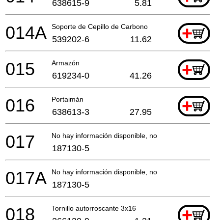
638615-9
5.81
014A
Soporte de Cepillo de Carbono
+
539202-6
11.62
015
Armazón
+
619234-0
41.26
016
Portaimán
+
638613-3
27.95
017
No hay información disponible, no se puede pedir
187130-5
017A
No hay información disponible, no se puede pedir
187130-5
018
Tornillo autorroscante 3x16
+