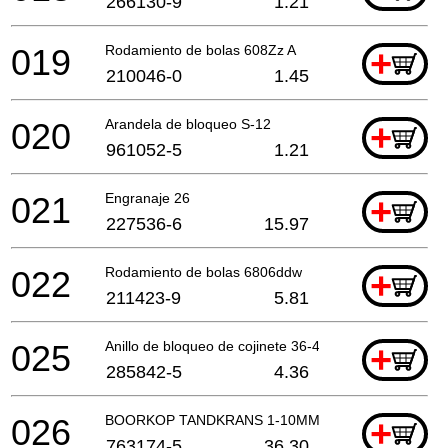
266130-9
1.21
019
Rodamiento de bolas 608Zz A
+
210046-0
1.45
020
Arandela de bloqueo S-12
+
961052-5
1.21
021
Engranaje 26
+
227536-6
15.97
022
Rodamiento de bolas 6806ddw
+
211423-9
5.81
025
Anillo de bloqueo de cojinete 36-43
+
285842-5
4.36
026
BOORKOP TANDKRANS 1-10MM
+
763174-5
36.30