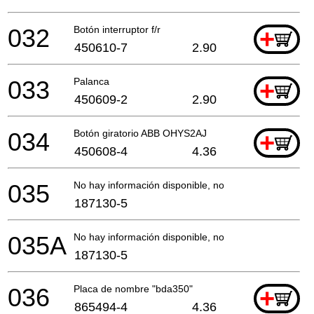
032
Botón interruptor f/r
+
450610-7
2.90
033
Palanca
+
450609-2
2.90
034
Botón giratorio ABB OHYS2AJ
+
450608-4
4.36
035
No hay información disponible, no se puede pedir
187130-5
035A
No hay información disponible, no se puede pedir
187130-5
036
Placa de nombre "bda350"
+
865494-4
4.36