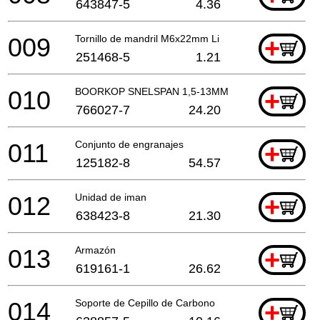
643847-5
4.36
009
Tornillo de mandril M6x22mm Li
+
251468-5
1.21
010
BOORKOP SNELSPAN 1,5-13MM
+
766027-7
24.20
011
Conjunto de engranajes
+
125182-8
54.57
012
Unidad de iman
+
638423-8
21.30
013
Armazón
+
619161-1
26.62
014
Soporte de Cepillo de Carbono
+