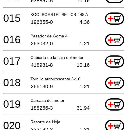
638857-5
10.16
015
KOOLBORSTEL SET CB-448 A
+
196855-0
4.36
016
Pasador de Goma 4
+
263032-0
1.21
017
Cubierta de la caja del motor
+
418981-8
10.16
018
Tornillo autorroscante 3x16
+
266130-9
1.21
019
Carcasa del motor
+
188266-3
31.94
020
Resorte de Hoja
+
232182-2
1.21