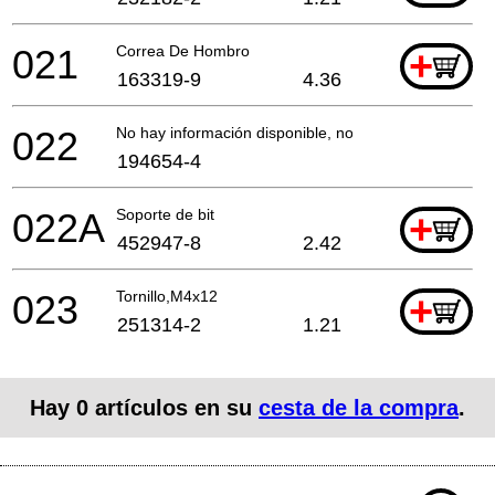
021
Correa De Hombro
+
163319-9
4.36
022
No hay información disponible, no se puede pedir
194654-4
022A
Soporte de bit
+
452947-8
2.42
023
Tornillo,M4x12
+
251314-2
1.21
Hay
0
artículos en su
cesta de la compra
.