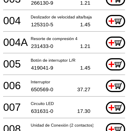
266130-9
1.21
004
Deslizador de velocidad alta/baja
+
125310-5
1.45
004A
Resorte de compresión 4
+
231433-0
1.21
005
Botón de interruptor L/R
+
419041-9
1.45
006
Interruptor
+
650569-0
37.27
007
Circuito LED
+
631631-0
17.30
008
Unidad de Conexión (2 contactos)
+