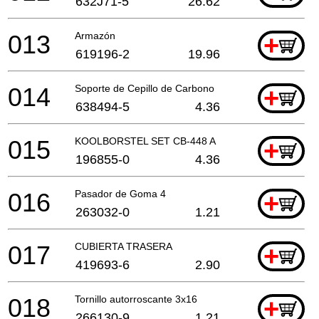
632J71-5
26.62
013
Armazón
+
619196-2
19.96
014
Soporte de Cepillo de Carbono
+
638494-5
4.36
015
KOOLBORSTEL SET CB-448 A
+
196855-0
4.36
016
Pasador de Goma 4
+
263032-0
1.21
017
CUBIERTA TRASERA
+
419693-6
2.90
018
Tornillo autorroscante 3x16
+
266130-9
1.21