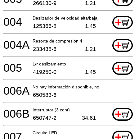
266130-9
1.21
004
Deslizador de velocidad alta/baja
+
125366-8
1.45
004A
Resorte de compresión 4
+
233438-6
1.21
005
L/r deslizamiento
+
419250-0
1.45
006A
No hay información disponible, no se puede pedir
650583-6
006B
Interruptor (3 cont)
+
650747-2
34.61
007
Circuito LED
+