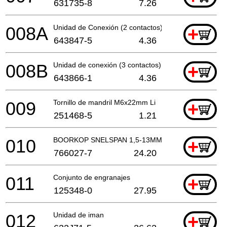
631735-8
7.26
008A
Unidad de Conexión (2 contactos)
+
643847-5
4.36
008B
Unidad de conexión (3 contactos)
+
643866-1
4.36
009
Tornillo de mandril M6x22mm Li
+
251468-5
1.21
010
BOORKOP SNELSPAN 1,5-13MM
+
766027-7
24.20
011
Conjunto de engranajes
+
125348-0
27.95
012
Unidad de iman
+