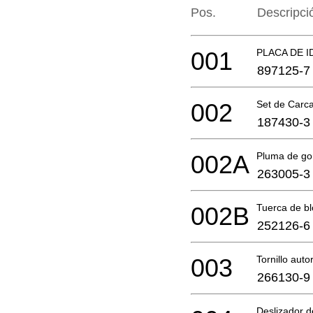
Pos.
Descripci
001
PLACA DE I
897125-7
002
Set de Carca
187430-3
002A
Pluma de g
263005-3
002B
Tuerca de 
252126-6
003
Tornillo aut
266130-9
Deslizador d