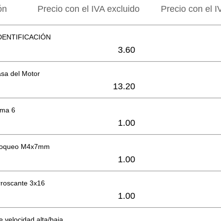
ón
Precio con el IVA excluido
Precio con el I
DENTIFICACIÓN
3.60
sa del Motor
13.20
oma 6
1.00
bloqueo M4x7mm
1.00
orroscante 3x16
1.00
e velocidad alta/baja