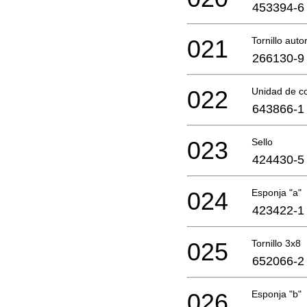
453394-6
021
Tornillo aut
266130-9
022
Unidad de co
643866-1
023
Sello
424430-5
024
Esponja "a"
423422-1
025
Tornillo 3x8
652066-2
026
Esponja "b"