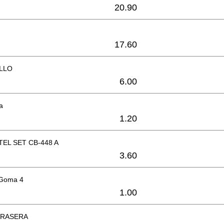
20.90
17.60
LLO
6.00
ea
1.20
EL SET CB-448 A
3.60
 Goma 4
1.00
TRASERA