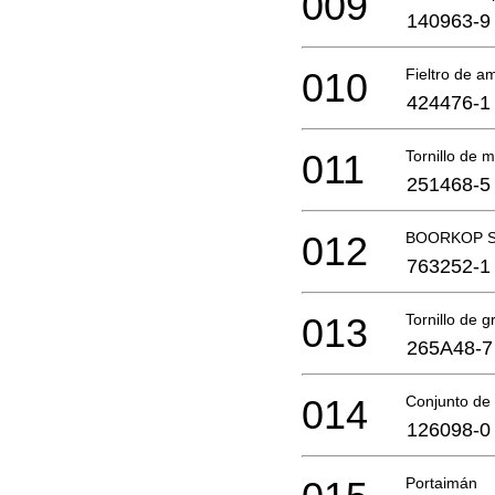
009
140963-9
010
Fieltro de a
424476-1
011
Tornillo de 
251468-5
012
BOORKOP S
763252-1
013
Tornillo de g
265A48-7
014
Conjunto de
126098-0
Portaimán