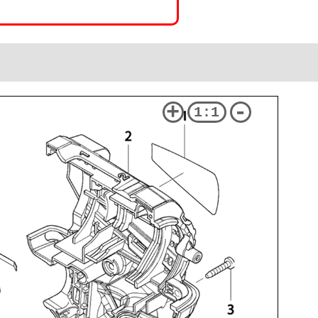
+
-
1:1