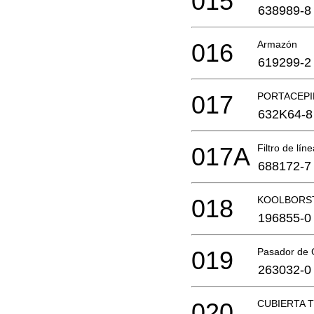
015
638989-8
016
Armazón
619299-2
017
PORTACEPI
632K64-8
017A
Filtro de lín
688172-7
018
KOOLBORST
196855-0
019
Pasador de
263032-0
020
CUBIERTA 