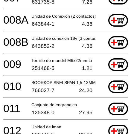
631735-8
7.26
008A
Unidad de Conexión (2 contactos)
+
643844-1
4.36
008B
Unidad de conexión 18v (3 contactos)
+
643852-2
4.36
009
Tornillo de mandril M6x22mm Li
+
251468-5
1.21
010
BOORKOP SNELSPAN 1,5-13MM
+
766027-7
24.20
011
Conjunto de engranajes
+
125348-0
27.95
012
Unidad de iman
+