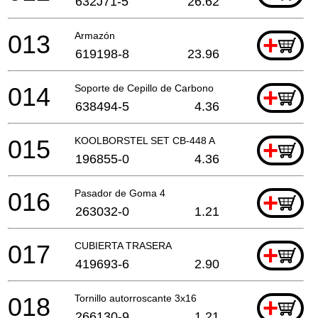
632J71-5
26.62
013
Armazón
+
619198-8
23.96
014
Soporte de Cepillo de Carbono
+
638494-5
4.36
015
KOOLBORSTEL SET CB-448 A
+
196855-0
4.36
016
Pasador de Goma 4
+
263032-0
1.21
017
CUBIERTA TRASERA
+
419693-6
2.90
018
Tornillo autorroscante 3x16
+
266130-9
1.21