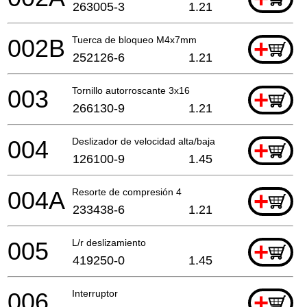
263005-3
1.21
002B
Tuerca de bloqueo M4x7mm
+
252126-6
1.21
003
Tornillo autorroscante 3x16
+
266130-9
1.21
004
Deslizador de velocidad alta/baja
+
126100-9
1.45
004A
Resorte de compresión 4
+
233438-6
1.21
005
L/r deslizamiento
+
419250-0
1.45
006
Interruptor
+