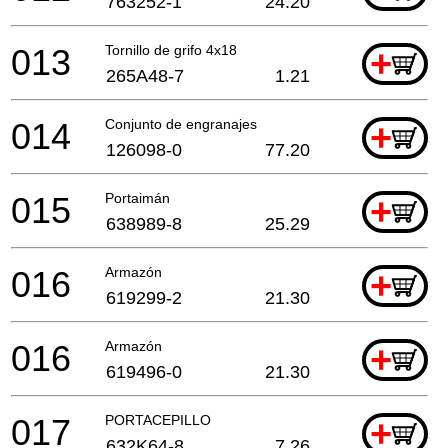
763252-1
24.20
013
Tornillo de grifo 4x18
+
265A48-7
1.21
014
Conjunto de engranajes
+
126098-0
77.20
015
Portaimán
+
638989-8
25.29
016
Armazón
+
619299-2
21.30
016
Armazón
+
619496-0
21.30
017
PORTACEPILLO
+
632K64-8
7.26