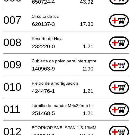
650724-4
43.92
007
Circuito de luz
+
620137-3
17.30
008
Resorte de Hoja
+
232220-0
1.21
009
Cubierta de polvo para interruptor
+
140963-9
2.90
010
Fieltro de amortiguación
+
424476-1
1.21
011
Tornillo de mandril M6x22mm Li
+
251468-5
1.21
012
BOORKOP SNELSPAN 1,5-13MM
+