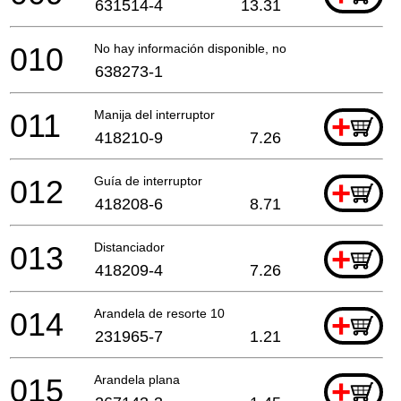
631514-4
13.31
010
No hay información disponible, no se puede pedir
638273-1
011
Manija del interruptor
+
418210-9
7.26
012
Guía de interruptor
+
418208-6
8.71
013
Distanciador
+
418209-4
7.26
014
Arandela de resorte 10
+
231965-7
1.21
015
Arandela plana
+