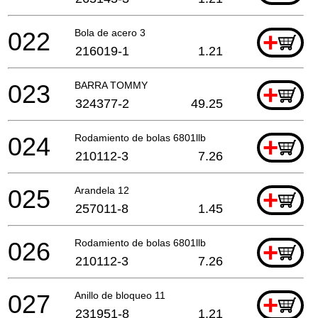
022
Bola de acero 3
+
216019-1
1.21
023
BARRA TOMMY
+
324377-2
49.25
024
Rodamiento de bolas 6801llb
+
210112-3
7.26
025
Arandela 12
+
257011-8
1.45
026
Rodamiento de bolas 6801llb
+
210112-3
7.26
027
Anillo de bloqueo 11
+
231951-8
1.21