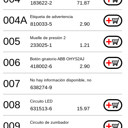
183622-2
71.87
004A
Etiqueta de advertencia
+
810033-5
2.90
005
Muelle de presión 2
+
233025-1
1.21
006
Botón giratorio ABB OHYS2AJ
+
418002-6
2.90
007
No hay información disponible, no se puede pedir
638274-9
008
Circuito LED
+
631513-6
15.97
009
Circuito de zumbador
+