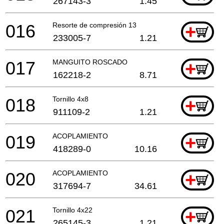
267143-3
1.45
016
Resorte de compresión 13
+
233005-7
1.21
017
MANGUITO ROSCADO
+
162218-2
8.71
018
Tornillo 4x8
+
911109-2
1.21
019
ACOPLAMIENTO
+
418289-0
10.16
020
ACOPLAMIENTO
+
317694-7
34.61
021
Tornillo 4x22
+
265145-3
1.21