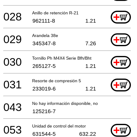
028
Anillo de retención R-21
+
962111-8
1.21
029
Arandela 38e
+
345347-8
7.26
030
Tornillo Ph M4X4 Serie Bfh/Bht
+
265127-5
1.21
031
Resorte de compresión 5
+
233019-6
1.21
043
No hay información disponible, no se puede pedir
125216-7
053
Unidad de control del motor
+
631544-5
632.22