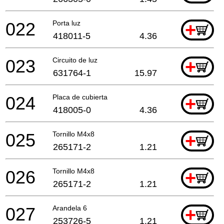
022
Porta luz
+
418011-5
4.36
023
Circuito de luz
+
631764-1
15.97
024
Placa de cubierta
+
418005-0
4.36
025
Tornillo M4x8
+
265171-2
1.21
026
Tornillo M4x8
+
265171-2
1.21
027
Arandela 6
+
253726-5
1.21