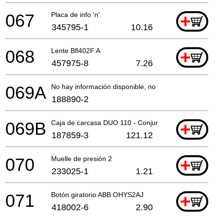
067
Placa de info 'n'
+
345795-1
10.16
068
Lente Bfl402F A
+
457975-8
7.26
069A
No hay información disponible, no se puede pedir
188890-2
069B
Caja de carcasa DUO 110 - Conjunto
+
187859-3
121.12
070
Muelle de presión 2
+
233025-1
1.21
071
Botón giratorio ABB OHYS2AJ
+
418002-6
2.90