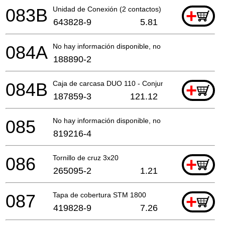
083B
Unidad de Conexión (2 contactos)
+
643828-9
5.81
084A
No hay información disponible, no se puede pedir
188890-2
084B
Caja de carcasa DUO 110 - Conjunto
+
187859-3
121.12
085
No hay información disponible, no se puede pedir
819216-4
086
Tornillo de cruz 3x20
+
265095-2
1.21
087
Tapa de cobertura STM 1800
+
419828-9
7.26