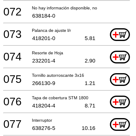
072
No hay información disponible, no se puede pedir
638184-0
073
Palanca de ajuste l/r
+
418201-0
5.81
074
Resorte de Hoja
+
232201-4
2.90
075
Tornillo autorroscante 3x16
+
266130-9
1.21
076
Tapa de cobertura STM 1800
+
418204-4
8.71
077
Interruptor
+
638276-5
10.16