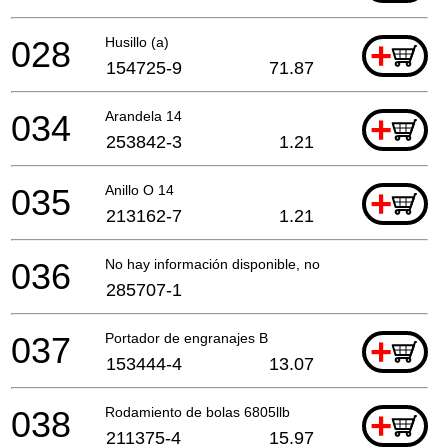
028
Husillo (a)
+
154725-9
71.87
034
Arandela 14
+
253842-3
1.21
035
Anillo O 14
+
213162-7
1.21
036
No hay información disponible, no se puede pedir
285707-1
037
Portador de engranajes B
+
153444-4
13.07
038
Rodamiento de bolas 6805llb
+
211375-4
15.97