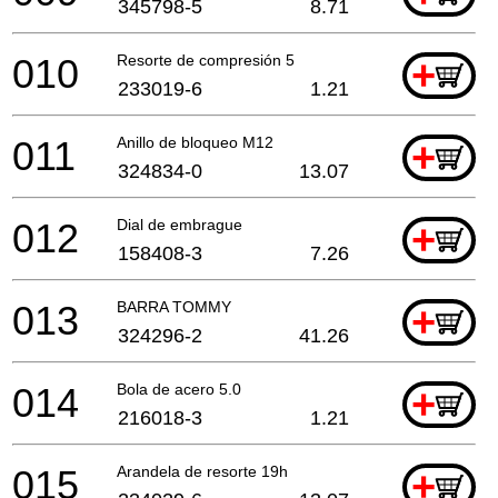
345798-5
8.71
010
Resorte de compresión 5
+
233019-6
1.21
011
Anillo de bloqueo M12
+
324834-0
13.07
012
Dial de embrague
+
158408-3
7.26
013
BARRA TOMMY
+
324296-2
41.26
014
Bola de acero 5.0
+
216018-3
1.21
015
Arandela de resorte 19h
+