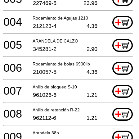
227469-5
23.96
004
Rodamiento de Agujas 1210
+
212123-4
4.36
005
ARANDELA DE CALZO
+
345281-2
2.90
006
Rodamiento de bolas 6900llb
+
210057-5
4.36
007
Anillo de bloqueo S-10
+
961026-6
1.21
008
Anillo de retención R-22
+
962112-6
1.21
009
Arandela 38n
+