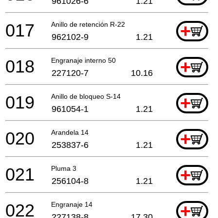
961026-6
1.21
017
Anillo de retención R-22
+
962102-9
1.21
018
Engranaje interno 50
+
227120-7
10.16
019
Anillo de bloqueo S-14
+
961054-1
1.21
020
Arandela 14
+
253837-6
1.21
021
Pluma 3
+
256104-8
1.21
022
Engranaje 14
+
227138-8
17.30