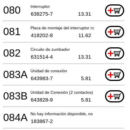
080
Interruptor
+
638275-7
13.31
081
Placa de montaje del interruptor compl.
+
418202-8
11.62
082
Circuito de zumbador
+
631514-4
13.31
083A
Unidad de conexión
+
643983-7
5.81
083B
Unidad de Conexión (2 contactos)
+
643828-9
5.81
084A
No hay información disponible, no se puede pedir
183867-2