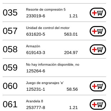
035
Resorte de compresión 5
+
233019-6
1.21
057
Unidad de control del motor
+
631620-5
563.01
058
Armazón
+
619143-3
204.97
059
No hay información disponible, no se puede pedir
125264-6
060
Juego de engranajes 'e'
+
125231-1
58.56
061
Arandela 8
+
253777-8
1.21