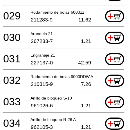
029
Rodamiento de bolas 6803zz
+
211283-9
11.62
030
Arandela 21
+
267283-7
1.21
031
Engranaje 21
+
227137-0
42.59
032
Rodamiento de bolas 6000DDW A
+
210315-9
7.26
033
Anillo de bloqueo S-10
+
961026-6
1.21
034
Anillo de bloqueo R-26 A
+
962105-3
1.21