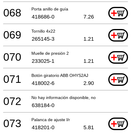
068
Porta anillo de guía
+
418686-0
7.26
069
Tornillo 4x22
+
265145-3
1.21
070
Muelle de presión 2
+
233025-1
1.21
071
Botón giratorio ABB OHYS2AJ
+
418002-6
2.90
072
No hay información disponible, no se puede pedir
638184-0
073
Palanca de ajuste l/r
+
418201-0
5.81