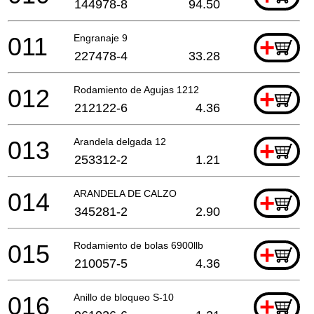
144978-8
94.50
011
Engranaje 9
+
227478-4
33.28
012
Rodamiento de Agujas 1212
+
212122-6
4.36
013
Arandela delgada 12
+
253312-2
1.21
014
ARANDELA DE CALZO
+
345281-2
2.90
015
Rodamiento de bolas 6900llb
+
210057-5
4.36
016
Anillo de bloqueo S-10
+