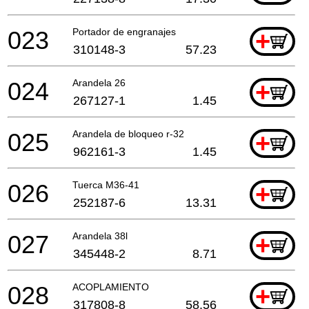
023
Portador de engranajes
+
310148-3
57.23
024
Arandela 26
+
267127-1
1.45
025
Arandela de bloqueo r-32
+
962161-3
1.45
026
Tuerca M36-41
+
252187-6
13.31
027
Arandela 38l
+
345448-2
8.71
028
ACOPLAMIENTO
+
317808-8
58.56