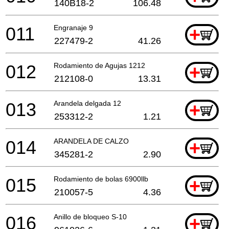
140B18-2
106.48
011
Engranaje 9
+
227479-2
41.26
012
Rodamiento de Agujas 1212
+
212108-0
13.31
013
Arandela delgada 12
+
253312-2
1.21
014
ARANDELA DE CALZO
+
345281-2
2.90
015
Rodamiento de bolas 6900llb
+
210057-5
4.36
016
Anillo de bloqueo S-10
+