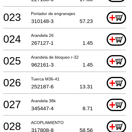
023
Portador de engranajes
+
310148-3
57.23
024
Arandela 26
+
267127-1
1.45
025
Arandela de bloqueo r-32
+
962161-3
1.45
026
Tuerca M36-41
+
252187-6
13.31
027
Arandela 38k
+
345447-4
8.71
028
ACOPLAMIENTO
+
317808-8
58.56