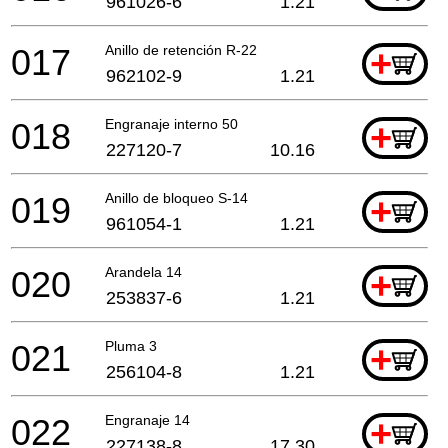
961026-6
1.21
017
Anillo de retención R-22
+
962102-9
1.21
018
Engranaje interno 50
+
227120-7
10.16
019
Anillo de bloqueo S-14
+
961054-1
1.21
020
Arandela 14
+
253837-6
1.21
021
Pluma 3
+
256104-8
1.21
022
Engranaje 14
+
227138-8
17.30