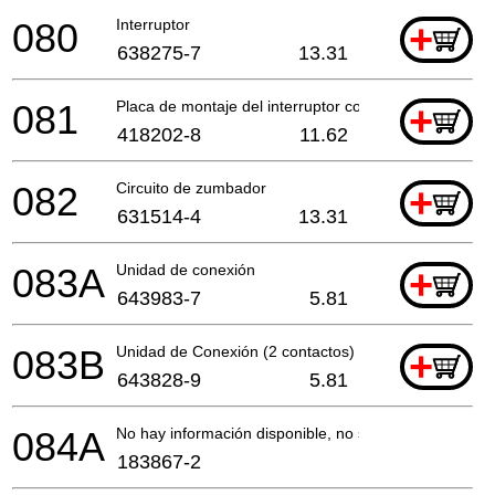
080
Interruptor
+
638275-7
13.31
081
Placa de montaje del interruptor compl.
+
418202-8
11.62
082
Circuito de zumbador
+
631514-4
13.31
083A
Unidad de conexión
+
643983-7
5.81
083B
Unidad de Conexión (2 contactos)
+
643828-9
5.81
084A
No hay información disponible, no se puede pedir
183867-2