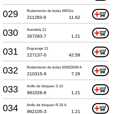
029
Rodamiento de bolas 6803zz
+
211283-9
11.62
030
Arandela 21
+
267283-7
1.21
031
Engranaje 21
+
227137-0
42.59
032
Rodamiento de bolas 6000DDW A
+
210315-9
7.26
033
Anillo de bloqueo S-10
+
961026-6
1.21
034
Anillo de bloqueo R-26 A
+
962105-3
1.21