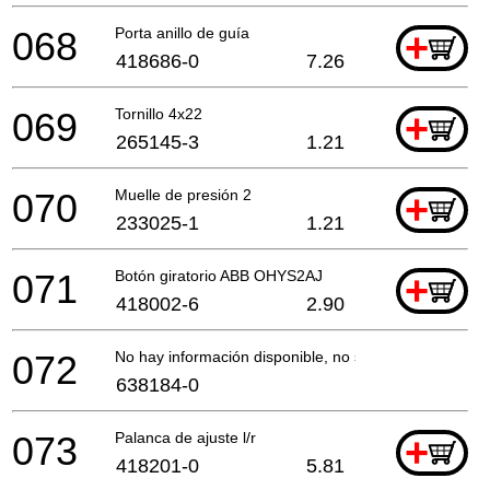
068
Porta anillo de guía
+
418686-0
7.26
069
Tornillo 4x22
+
265145-3
1.21
070
Muelle de presión 2
+
233025-1
1.21
071
Botón giratorio ABB OHYS2AJ
+
418002-6
2.90
072
No hay información disponible, no se puede pedir
638184-0
073
Palanca de ajuste l/r
+
418201-0
5.81