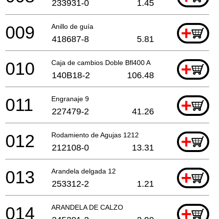
233931-0
1.45
009
Anillo de guía
+
418687-8
5.81
010
Caja de cambios Doble Bfl400 A
+
140B18-2
106.48
011
Engranaje 9
+
227479-2
41.26
012
Rodamiento de Agujas 1212
+
212108-0
13.31
013
Arandela delgada 12
+
253312-2
1.21
014
ARANDELA DE CALZO
+