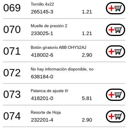
069
Tornillo 4x22
+
265145-3
1.21
070
Muelle de presión 2
+
233025-1
1.21
071
Botón giratorio ABB OHYS2AJ
+
418002-6
2.90
072
No hay información disponible, no se puede pedir
638184-0
073
Palanca de ajuste l/r
+
418201-0
5.81
074
Resorte de Hoja
+
232201-4
2.90