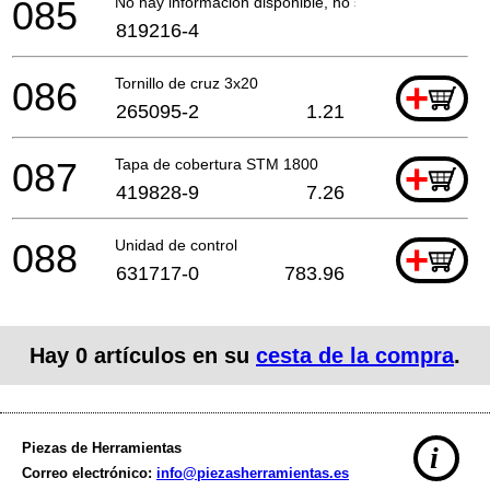
085
No hay información disponible, no se puede pedir
819216-4
086
Tornillo de cruz 3x20
+
265095-2
1.21
087
Tapa de cobertura STM 1800
+
419828-9
7.26
088
Unidad de control
+
631717-0
783.96
Hay
0
artículos en su
cesta de la compra
.
Piezas de Herramientas
i
Correo electrónico:
info@piezasherramientas.es