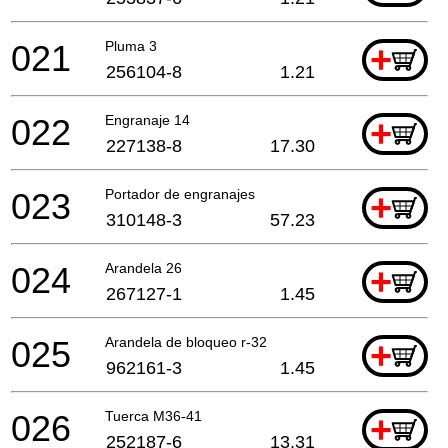
021
Pluma 3
+
256104-8
1.21
022
Engranaje 14
+
227138-8
17.30
023
Portador de engranajes
+
310148-3
57.23
024
Arandela 26
+
267127-1
1.45
025
Arandela de bloqueo r-32
+
962161-3
1.45
026
Tuerca M36-41
+
252187-6
13.31