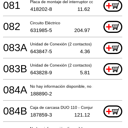
081
Placa de montaje del interruptor compl.
+
418202-8
11.62
082
Circuito Eléctrico
+
631985-5
204.97
083A
Unidad de Conexión (2 contactos)
+
643847-5
4.36
083B
Unidad de Conexión (2 contactos)
+
643828-9
5.81
084A
No hay información disponible, no se puede pedir
188890-2
084B
Caja de carcasa DUO 110 - Conjunto
+
187859-3
121.12