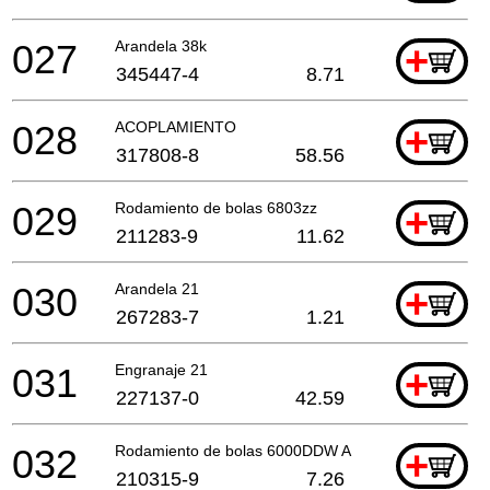
027
Arandela 38k
+
345447-4
8.71
028
ACOPLAMIENTO
+
317808-8
58.56
029
Rodamiento de bolas 6803zz
+
211283-9
11.62
030
Arandela 21
+
267283-7
1.21
031
Engranaje 21
+
227137-0
42.59
032
Rodamiento de bolas 6000DDW A
+
210315-9
7.26