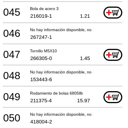
045
Bola de acero 3
+
216019-1
1.21
046
No hay información disponible, no se puede pedir
267247-1
047
Tornillo M5X10
+
266305-0
1.45
048
No hay información disponible, no se puede pedir
153443-6
049
Rodamiento de bolas 6805llb
+
211375-4
15.97
050
No hay información disponible, no se puede pedir
418004-2