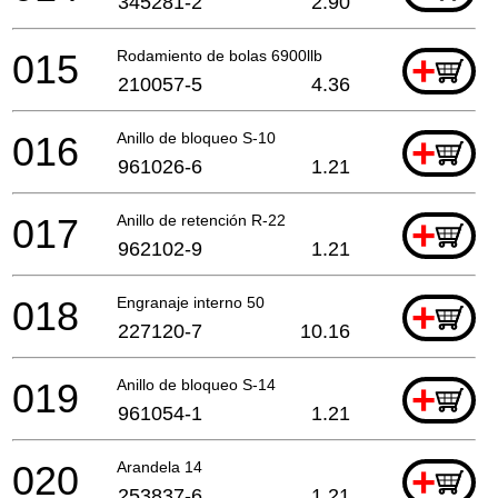
345281-2
2.90
015
Rodamiento de bolas 6900llb
+
210057-5
4.36
016
Anillo de bloqueo S-10
+
961026-6
1.21
017
Anillo de retención R-22
+
962102-9
1.21
018
Engranaje interno 50
+
227120-7
10.16
019
Anillo de bloqueo S-14
+
961054-1
1.21
020
Arandela 14
+
253837-6
1.21