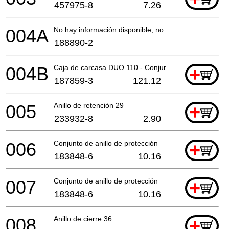
457975-8
7.26
004A
No hay información disponible, no se puede pedir
188890-2
004B
Caja de carcasa DUO 110 - Conjunto
+
187859-3
121.12
005
Anillo de retención 29
+
233932-8
2.90
006
Conjunto de anillo de protección
+
183848-6
10.16
007
Conjunto de anillo de protección
+
183848-6
10.16
008
Anillo de cierre 36
+