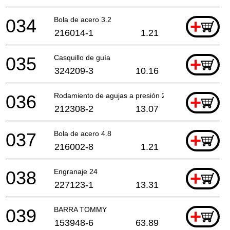
034
Bola de acero 3.2
+
216014-1
1.21
035
Casquillo de guía
+
324209-3
10.16
036
Rodamiento de agujas a presión 2035
+
212308-2
13.07
037
Bola de acero 4.8
+
216002-8
1.21
038
Engranaje 24
+
227123-1
13.31
039
BARRA TOMMY
+
153948-6
63.89