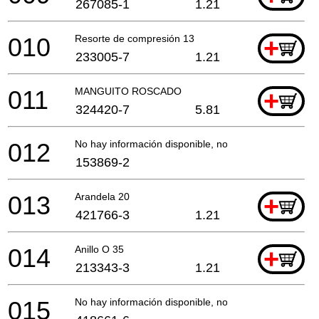
267085-1
1.21
010
Resorte de compresión 13
+
233005-7
1.21
011
MANGUITO ROSCADO
+
324420-7
5.81
012
No hay información disponible, no se puede pedir
153869-2
013
Arandela 20
+
421766-3
1.21
014
Anillo O 35
+
213343-3
1.21
015
No hay información disponible, no se puede pedir