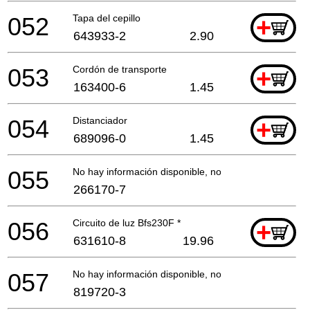
052
Tapa del cepillo
+
643933-2
2.90
053
Cordón de transporte
+
163400-6
1.45
054
Distanciador
+
689096-0
1.45
055
No hay información disponible, no se puede pedir
266170-7
056
Circuito de luz Bfs230F *
+
631610-8
19.96
057
No hay información disponible, no se puede pedir
819720-3