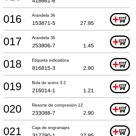
418661-6
016
Arandela 36
+
153871-5
27.95
017
Arandela 36
+
253806-7
1.45
018
Etiqueta indicadora
+
816815-3
2.90
019
Bola de acero 3.2
+
216014-1
1.21
020
Resorte de compresión 12
+
233088-7
2.90
021
Caja de engranajes
+
317790-1
27.95