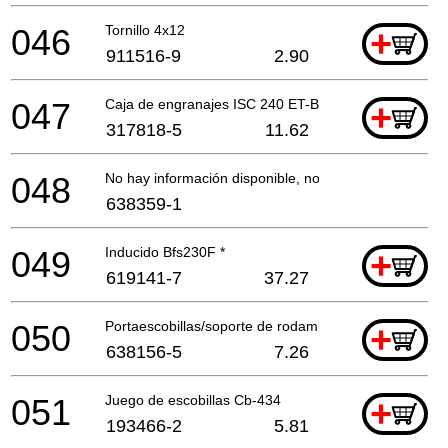
046
Tornillo 4x12
+
911516-9
2.90
047
Caja de engranajes ISC 240 ET-BG
+
317818-5
11.62
048
No hay información disponible, no se puede pedir
638359-1
049
Inducido Bfs230F *
+
619141-7
37.27
050
Portaescobillas/soporte de rodamiento
+
638156-5
7.26
051
Juego de escobillas Cb-434
+
193466-2
5.81