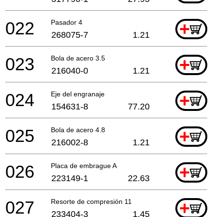
022
Pasador 4
+
268075-7
1.21
023
Bola de acero 3.5
+
216040-0
1.21
024
Eje del engranaje
+
154631-8
77.20
025
Bola de acero 4.8
+
216002-8
1.21
026
Placa de embrague A
+
223149-1
22.63
027
Resorte de compresión 11
+
233404-3
1.45