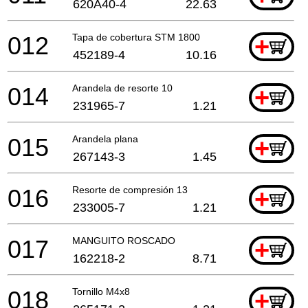
620A40-4
22.63
012
Tapa de cobertura STM 1800
+
452189-4
10.16
014
Arandela de resorte 10
+
231965-7
1.21
015
Arandela plana
+
267143-3
1.45
016
Resorte de compresión 13
+
233005-7
1.21
017
MANGUITO ROSCADO
+
162218-2
8.71
018
Tornillo M4x8
+