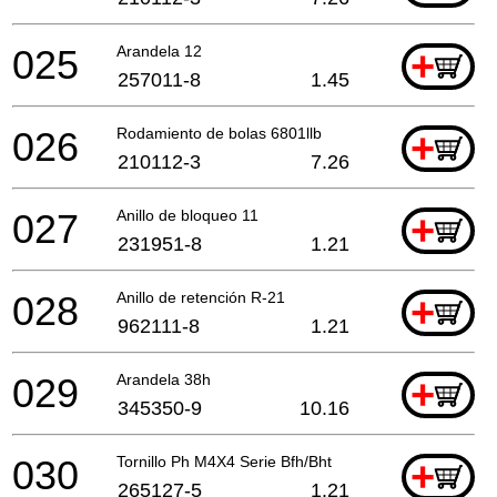
025
Arandela 12
+
257011-8
1.45
026
Rodamiento de bolas 6801llb
+
210112-3
7.26
027
Anillo de bloqueo 11
+
231951-8
1.21
028
Anillo de retención R-21
+
962111-8
1.21
029
Arandela 38h
+
345350-9
10.16
030
Tornillo Ph M4X4 Serie Bfh/Bht
+
265127-5
1.21