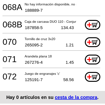
068A
No hay información disponible, no se puede pedir
188889-7
068B
Caja de carcasa DUO 110 - Conjunto
+
187858-5
134.43
070
Tornillo de cruz 3x20
+
265095-2
1.21
071
Arandela plana 18
+
267276-4
1.45
072
Juego de engranajes 'c'
+
125191-7
58.56
Hay
0
artículos en su
cesta de la compra
.