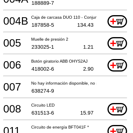
188889-7
004B
Caja de carcasa DUO 110 - Conjunto
+
187858-5
134.43
005
Muelle de presión 2
+
233025-1
1.21
006
Botón giratorio ABB OHYS2AJ
+
418002-6
2.90
007
No hay información disponible, no se puede pedir
638274-9
008
Circuito LED
+
631513-6
15.97
011
Circuito de energía BFT041F *
+