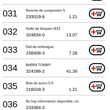
031
Resorte de compresión 5
+
233019-6
1.21
032
Anillo de bloqueo M12
+
324834-0
13.07
033
Dial de embrague
+
158408-3
7.26
034
BARRA TOMMY
+
324296-2
41.26
035
Bola de acero 5.0
+
216018-3
1.21
036
No hay información disponible, no se puede pedir
233384-3