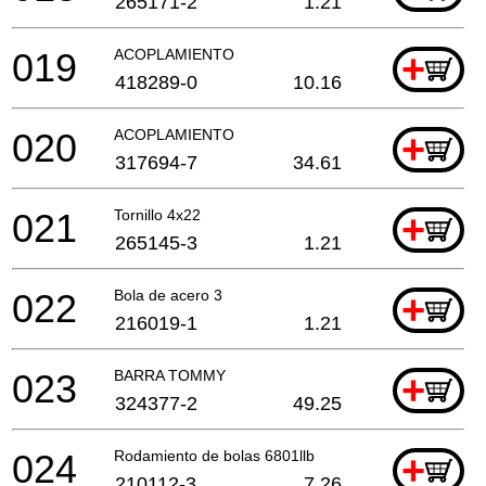
265171-2
1.21
019
ACOPLAMIENTO
+
418289-0
10.16
020
ACOPLAMIENTO
+
317694-7
34.61
021
Tornillo 4x22
+
265145-3
1.21
022
Bola de acero 3
+
216019-1
1.21
023
BARRA TOMMY
+
324377-2
49.25
024
Rodamiento de bolas 6801llb
+
210112-3
7.26