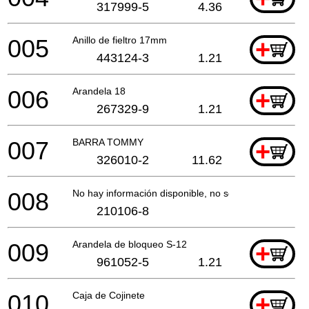
317999-5
4.36
005
Anillo de fieltro 17mm
+
443124-3
1.21
006
Arandela 18
+
267329-9
1.21
007
BARRA TOMMY
+
326010-2
11.62
008
No hay información disponible, no se puede pedir
210106-8
009
Arandela de bloqueo S-12
+
961052-5
1.21
010
Caja de Cojinete
+