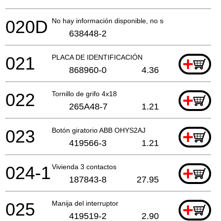
020D
No hay información disponible, no se puede pedir
638448-2
021
PLACA DE IDENTIFICACIÓN
+
868960-0
4.36
022
Tornillo de grifo 4x18
+
265A48-7
1.21
023
Botón giratorio ABB OHYS2AJ
+
419566-3
1.21
024-1
Vivienda 3 contactos
+
187843-8
27.95
025
Manija del interruptor
+
419519-2
2.90