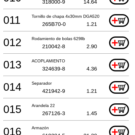
318000-9
14.64
011
Tornillo de chapa 4x30mm DGA520
+
265B70-0
1.21
012
Rodamiento de bolas 629llb
+
210042-8
2.90
013
ACOPLAMIENTO
+
324639-8
4.36
014
Separador
+
421942-9
1.21
015
Arandela 22
+
267126-3
1.45
016
Armazón
+