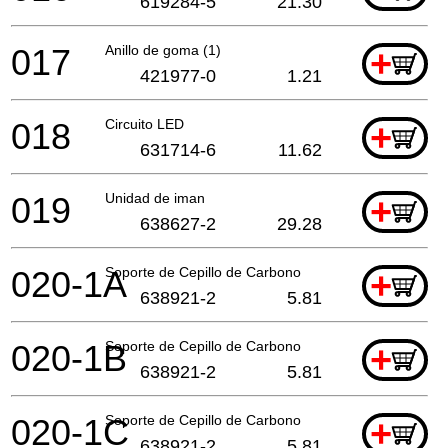
619284-5
21.30
017
Anillo de goma (1)
+
421977-0
1.21
018
Circuito LED
+
631714-6
11.62
019
Unidad de iman
+
638627-2
29.28
020-1A
Soporte de Cepillo de Carbono
+
638921-2
5.81
020-1B
Soporte de Cepillo de Carbono
+
638921-2
5.81
020-1C
Soporte de Cepillo de Carbono
+
638921-2
5.81