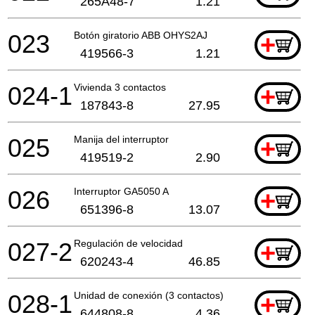
265A48-7
1.21
023
Botón giratorio ABB OHYS2AJ
+
419566-3
1.21
024-1
Vivienda 3 contactos
+
187843-8
27.95
025
Manija del interruptor
+
419519-2
2.90
026
Interruptor GA5050 A
+
651396-8
13.07
027-2
Regulación de velocidad
+
620243-4
46.85
028-1
Unidad de conexión (3 contactos)
+
644808-8
4.36