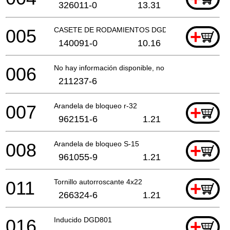
326011-0
13.31
005
CASETE DE RODAMIENTOS DGD801
+
140091-0
10.16
006
No hay información disponible, no se puede pedir
211237-6
007
Arandela de bloqueo r-32
+
962151-6
1.21
008
Arandela de bloqueo S-15
+
961055-9
1.21
011
Tornillo autorroscante 4x22
+
266324-6
1.21
016
Inducido DGD801
+