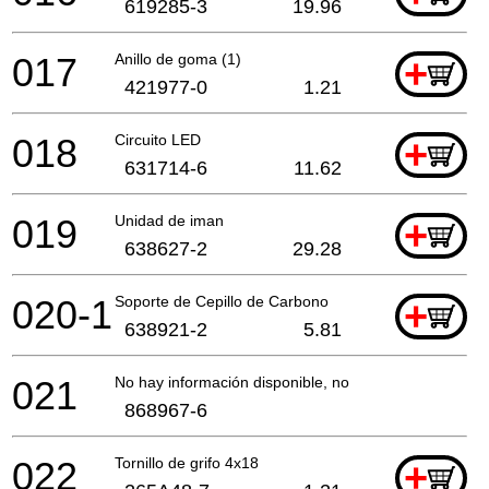
619285-3
19.96
017
Anillo de goma (1)
+
421977-0
1.21
018
Circuito LED
+
631714-6
11.62
019
Unidad de iman
+
638627-2
29.28
020-1
Soporte de Cepillo de Carbono
+
638921-2
5.81
021
No hay información disponible, no se puede pedir
868967-6
022
Tornillo de grifo 4x18
+