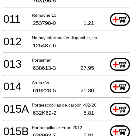
763196-5
011
Remache 13
+
253798-0
1.21
012
No hay información disponible, no se puede pedir
125487-6
013
Portaimán
+
638613-3
27.95
014
Armazón
+
619228-5
21.30
015A
Portaescobillas de carbón <02-2012 A
+
632K62-2
5.81
015B
Portacepillos > Febr. 2012
+
638993-7
5.81