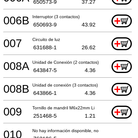
650573-9
37.27
006B
Interruptor (3 contactos)
+
650693-9
43.92
007
Circuito de luz
+
631688-1
26.62
008A
Unidad de Conexión (2 contactos)
+
643847-5
4.36
008B
Unidad de conexión (3 contactos)
+
643866-1
4.36
009
Tornillo de mandril M6x22mm Li
+
251468-5
1.21
010
No hay información disponible, no se puede pedir