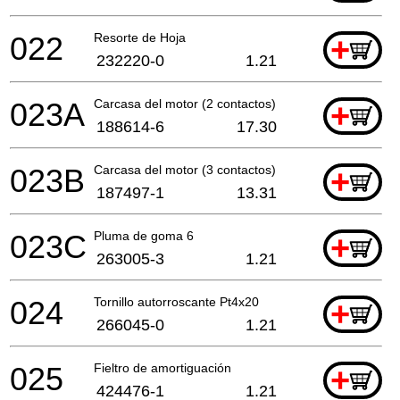
022
Resorte de Hoja
+
232220-0
1.21
023A
Carcasa del motor (2 contactos)
+
188614-6
17.30
023B
Carcasa del motor (3 contactos)
+
187497-1
13.31
023C
Pluma de goma 6
+
263005-3
1.21
024
Tornillo autorroscante Pt4x20
+
266045-0
1.21
025
Fieltro de amortiguación
+
424476-1
1.21