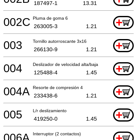
187497-1
13.31
002C
Pluma de goma 6
+
263005-3
1.21
003
Tornillo autorroscante 3x16
+
266130-9
1.21
004
Deslizador de velocidad alta/baja
+
125488-4
1.45
004A
Resorte de compresión 4
+
233438-6
1.21
005
L/r deslizamiento
+
419250-0
1.45
006A
Interruptor (2 contactos)
+