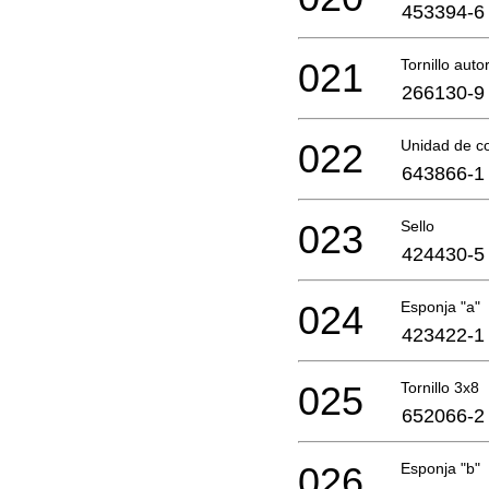
453394-6
021
Tornillo aut
266130-9
022
Unidad de co
643866-1
023
Sello
424430-5
024
Esponja "a"
423422-1
025
Tornillo 3x8
652066-2
026
Esponja "b"