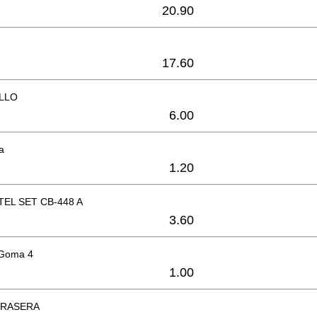
20.90
17.60
LLO
6.00
ea
1.20
EL SET CB-448 A
3.60
 Goma 4
1.00
TRASERA