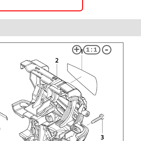
+
-
1:1