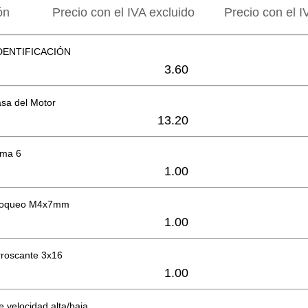
ón
Precio con el IVA excluido
Precio con el I
DENTIFICACIÓN
3.60
sa del Motor
13.20
oma 6
1.00
bloqueo M4x7mm
1.00
orroscante 3x16
1.00
e velocidad alta/baja