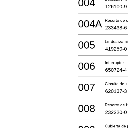
004
126100-9
004A
Resorte de 
233438-6
005
L/r deslizam
419250-0
006
Interruptor
650724-4
007
Circuito de l
620137-3
008
Resorte de 
232220-0
Cubierta de 