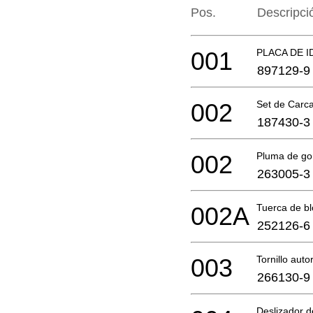
Pos.
Descripci
001
PLACA DE I
897129-9
002
Set de Carca
187430-3
002
Pluma de g
263005-3
002A
Tuerca de 
252126-6
003
Tornillo aut
266130-9
Deslizador d