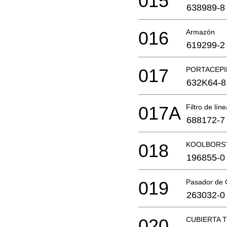
015
638989-8
016
Armazón
619299-2
017
PORTACEPI
632K64-8
017A
Filtro de lín
688172-7
018
KOOLBORST
196855-0
019
Pasador de
263032-0
020
CUBIERTA 