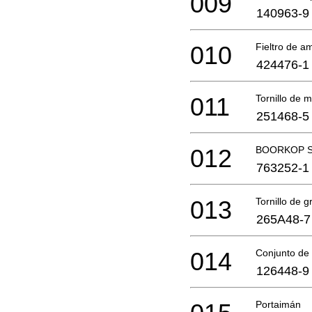
009
140963-9
010
Fieltro de a
424476-1
011
Tornillo de 
251468-5
012
BOORKOP S
763252-1
013
Tornillo de g
265A48-7
014
Conjunto de
126448-9
Portaimán