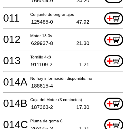
766004-9
24.20
011
Conjunto de engranajes
+
125485-0
47.92
012
Motor 18.0v
+
629937-8
21.30
013
Tornillo 4x8
+
911109-2
1.21
014A
No hay información disponible, no se puede pedir
188615-4
014B
Caja del Motor (3 contactos)
+
187363-2
17.30
014C
Pluma de goma 6
+
263005-3
1.21