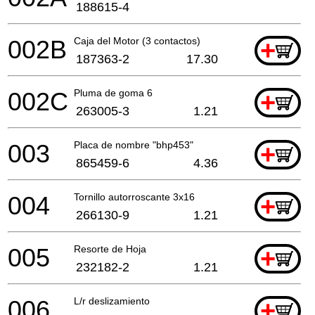
188615-4
002B
Caja del Motor (3 contactos)
+
187363-2
17.30
002C
Pluma de goma 6
+
263005-3
1.21
003
Placa de nombre "bhp453"
+
865459-6
4.36
004
Tornillo autorroscante 3x16
+
266130-9
1.21
005
Resorte de Hoja
+
232182-2
1.21
006
L/r deslizamiento
+