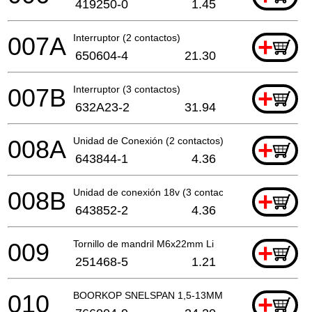
419250-0
1.45
007A
Interruptor (2 contactos)
+
650604-4
21.30
007B
Interruptor (3 contactos)
+
632A23-2
31.94
008A
Unidad de Conexión (2 contactos)
+
643844-1
4.36
008B
Unidad de conexión 18v (3 contactos)
+
643852-2
4.36
009
Tornillo de mandril M6x22mm Li
+
251468-5
1.21
010
BOORKOP SNELSPAN 1,5-13MM
+